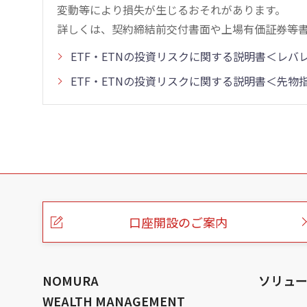
変動等により損失が生じるおそれがあります。
詳しくは、契約締結前交付書面や上場有価証券等
ETF・ETNの投資リスクに関する説明書＜レ
ETF・ETNの投資リスクに関する説明書＜先
こ
の
ペ
ー
口座開設のご案内
ジ
の
本
文
へ
NOMURA
ソリュ
WEALTH MANAGEMENT