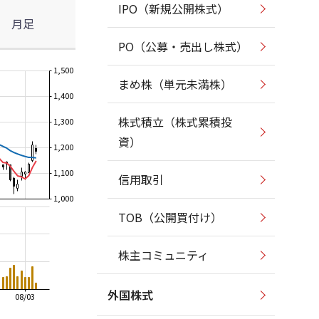
IPO（新規公開株式）
月足
PO（公募・売出し株式）
1,500
まめ株（単元未満株）
1,400
株式積立（株式累積投
1,300
資）
1,200
1,100
信用取引
1,000
TOB（公開買付け）
株主コミュニティ
外国株式
08/03