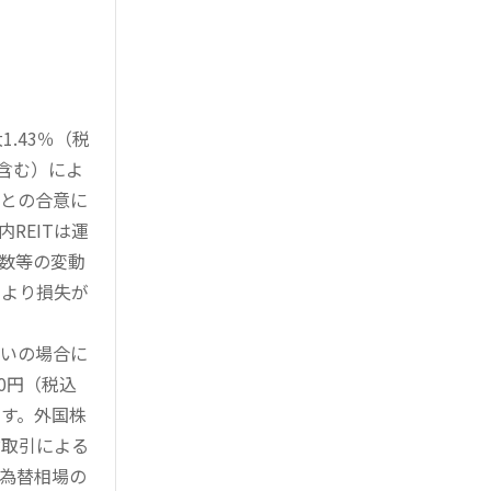
.43％（税
を含む）によ
様との合意に
REITは運
指数等の変動
により損失が
買いの場合に
0円（税込
す。外国株
対取引による
為替相場の