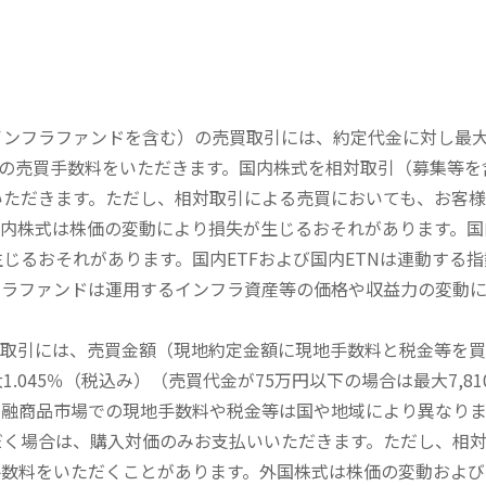
内インフラファンドを含む）の売買取引には、約定代金に対し最大1
））の売買手数料をいただきます。国内株式を相対取引（募集等
いただきます。ただし、相対取引による売買においても、お客
内株式は株価の変動により損失が生じるおそれがあります。国内
じるおそれがあります。国内ETFおよび国内ETNは連動する
フラファンドは運用するインフラ資産等の価格や収益力の変動
買取引には、売買金額（現地約定金額に現地手数料と税金等を
045％（税込み）（売買代金が75万円以下の場合は最大7,81
金融商品市場での現地手数料や税金等は国や地域により異なりま
だく場合は、購入対価のみお支払いいただきます。ただし、相
手数料をいただくことがあります。外国株式は株価の変動および