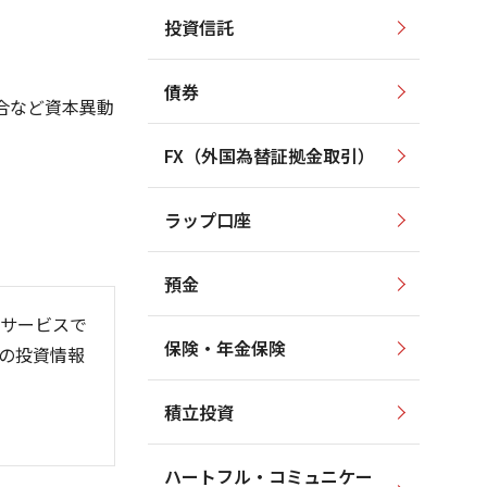
投資信託
1,800
1,800
1,600
1,600
1,400
債券
1,400
合など資本異動
1,200
1,200
1,000
FX（外国為替証拠金取引）
1,000
800
800
600
ラップ口座
600
400
預金
サービスで
保険・年金保険
の投資情報
6/06
26/01
26/08
積立投資
ハートフル・コミュニケー