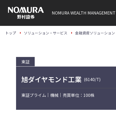
こ
の
ペ
NOMURA
WEALTH MANAGEMENT
ー
ジ
の
本
文
トップ
ソリューション・サービス
金融資産ソリューション
へ
東証
旭ダイヤモンド工業
(6140/T)
東証プライム
機械
売買単位：100株