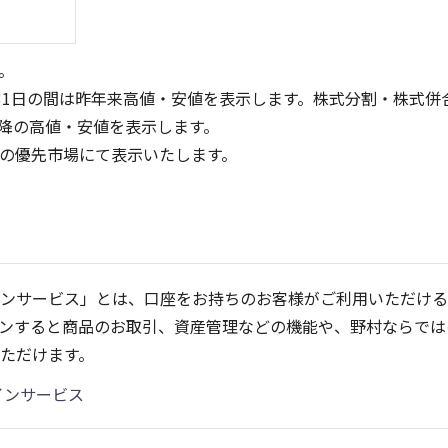
。
31日の間は昨年来高値・安値を表示します。株式分割・株式併
降の高値・安値を表示します。
定の優先市場にて表示いたします。
20
10
15
10
5
ンサービス」とは、口座をお持ちのお客様がご利用いただける
5
ンすると商品のお取引、資産管理などの機能や、野村ならでは
0
0
25/04
21/01
25/06
22/01
25/08
25/10
23/01
25/12
24/01
26/02
25/01
26/04
2
ただけます。
5ヶ月移動平均
13週移動平均
25ヶ月移動平均
26週移動平均
出来高(百万)
出来高(百万)
インサービス