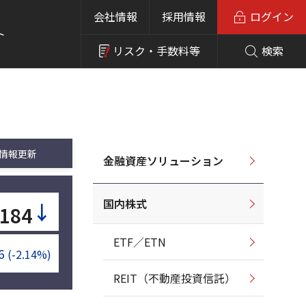
会社情報
採用情報
ログイン
ト
リスク・
手数料等
検索
情報更新
金融資産ソリューション
国内株式
↓
,184
ETF／ETN
6
(-2.14%)
REIT（不動産投資信託）