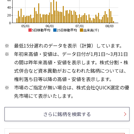
40
20
0
05/01
06/01
07/01
08/03
5日移動平均
25日移動平均
出来高(千)
2,400
3,000
最低15分遅れのデータを表示（計算）しています。
2,200
2,500
年初来高値・安値は、データ日付が1月1日～3月31日
2,000
の間は昨年来高値・安値を表示します。株式分割・株
2,000
1,800
式併合など資本異動がおこなわれた銘柄については、
1,500
権利落ち日等以降の高値・安値を表示します。
1,600
市場のご指定が無い場合は、株式会社QUICK選定の優
1,400
1,000
300
100
先市場にて表示いたします。
200
50
100
さらに銘柄を検索する
0
0
25/04
21/01
25/06
22/01
25/08
25/10
23/01
25/12
24/01
26/02
25/01
26/04
26/06
26/01
26/08
5ヶ月移動平均
13週移動平均
25ヶ月移動平均
26週移動平均
出来高(千)
出来高(千)