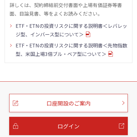
詳しくは、契約締結前交付書面や上場有価証券等書
面、目論見書、等をよくお読みください。
ETF・ETNの投資リスクに関する説明書＜レバレッ
ジ型、インバース型について＞
ETF・ETNの投資リスクに関する説明書＜先物指数
型、米国上場3倍ブル・ベア型について＞
こ
の
ペ
ー
口座開設のご案内
ジ
の
本
文
へ
ログイン