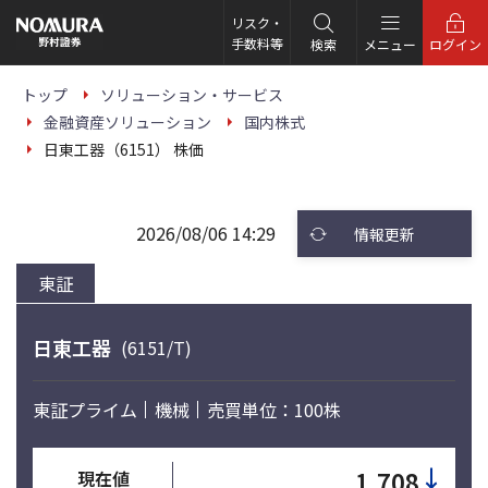
こ
の
リスク・
ペ
手数料等
検索
メニュー
ログイン
ー
ジ
の
トップ
ソリューション・サービス
本
金融資産ソリューション
国内株式
文
へ
日東工器（6151） 株価
2026/08/06 14:29
情報更新
東証
日東工器
(6151/T)
東証プライム
機械
売買単位：100株
↓
1,708
現在値