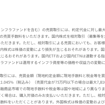
内インフラファンドを含む）の売買取引には、約定代金に対し最大1
））の売買手数料をいただきます。国内株式を相対取引（募集等
いただきます。ただし、相対取引による売買においても、お客
内株式は株価の変動により損失が生じるおそれがあります。国内
じるおそれがあります。国内ETFおよび国内ETNは連動する
フラファンドは運用するインフラ資産等の価格や収益力の変動
買取引には、売買金額（現地約定金額に現地手数料と税金等を
045％（税込み）（売買代金が75万円以下の場合は最大7,81
金融商品市場での現地手数料や税金等は国や地域により異なりま
だく場合は、購入対価のみお支払いいただきます。ただし、相
手数料をいただくことがあります。外国株式は株価の変動および