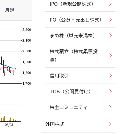
IPO（新規公開株式）
月足
PO（公募・売出し株式）
2,200
まめ株（単元未満株）
2,100
株式積立（株式累積投
2,000
資）
1,900
1,800
信用取引
1,700
TOB（公開買付け）
株主コミュニティ
外国株式
08/03