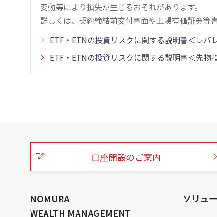
変動等により損失が生じるおそれがあります。
詳しくは、契約締結前交付書面や上場有価証券等
ETF・ETNの投資リスクに関する説明書＜レ
ETF・ETNの投資リスクに関する説明書＜先
こ
の
ペ
ー
口座開設のご案内
ジ
の
本
文
へ
NOMURA
ソリュ
WEALTH MANAGEMENT