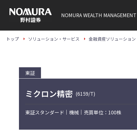
こ
の
ペ
NOMURA
WEALTH MANAGEMENT
ー
ジ
の
本
文
トップ
ソリューション・サービス
金融資産ソリューション
へ
東証
ミクロン精密
(6159/T)
東証スタンダード
機械
売買単位：100株