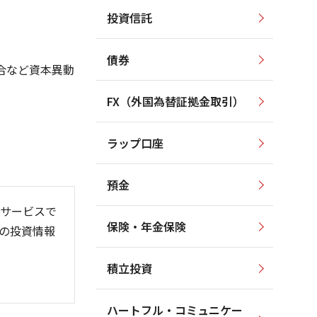
投資信託
3,000
3,000
2,500
2,500
債券
合など資本異動
2,000
2,000
1,500
FX（外国為替証拠金取引）
1,500
1,000
ラップ口座
1,000
500
預金
サービスで
保険・年金保険
の投資情報
6/06
26/01
26/08
積立投資
ハートフル・コミュニケー