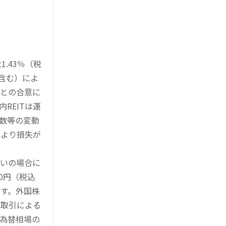
.43％（税
を含む）によ
様との合意に
REITは運
指数等の変動
により損失が
買いの場合に
0円（税込
す。外国株
対取引による
為替相場の