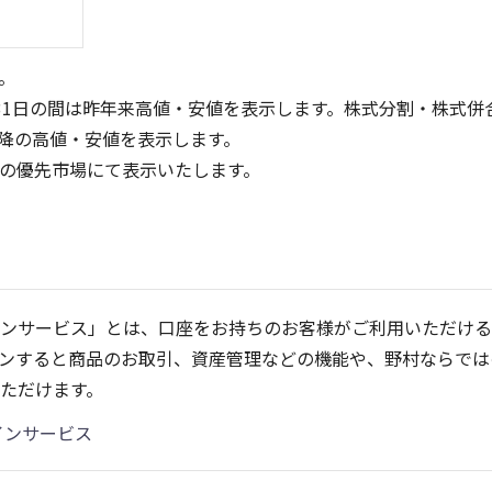
。
31日の間は昨年来高値・安値を表示します。株式分割・株式併
降の高値・安値を表示します。
定の優先市場にて表示いたします。
30
8
6
20
4
ンサービス」とは、口座をお持ちのお客様がご利用いただける
10
2
ンすると商品のお取引、資産管理などの機能や、野村ならでは
0
0
25/04
21/01
25/06
22/01
25/08
23/01
25/10
25/12
24/01
26/02
25/01
26/04
2
ただけます。
5ヶ月移動平均
13週移動平均
25ヶ月移動平均
26週移動平均
出来高(千)
出来高(千)
インサービス