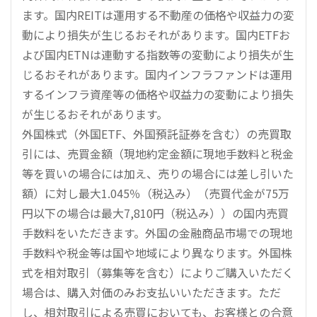
ます。国内REITは運用する不動産の価格や収益力の変
動により損失が生じるおそれがあります。国内ETFお
よび国内ETNは連動する指数等の変動により損失が生
じるおそれがあります。国内インフラファンドは運用
するインフラ資産等の価格や収益力の変動により損失
が生じるおそれがあります。
外国株式（外国ETF、外国預託証券を含む）の売買取
引には、売買金額（現地約定金額に現地手数料と税金
等を買いの場合には加え、売りの場合には差し引いた
額）に対し最大1.045％（税込み）（売買代金が75万
円以下の場合は最大7,810円（税込み））の国内売買
手数料をいただきます。外国の金融商品市場での現地
手数料や税金等は国や地域により異なります。外国株
式を相対取引（募集等を含む）によりご購入いただく
場合は、購入対価のみお支払いいただきます。ただ
し、相対取引による売買においても、お客様との合意