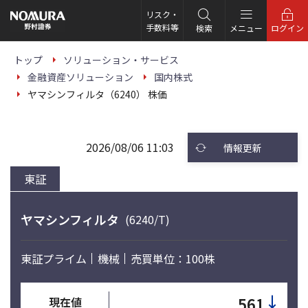
こ
の
リスク・
ペ
手数料等
検索
メニュー
ログイン
ー
ジ
の
トップ
ソリューション・サービス
本
金融資産ソリューション
国内株式
文
へ
ヤマシンフィルタ（6240） 株価
2026/08/06 11:03
情報更新
東証
ヤマシンフィルタ
(6240/T)
東証プライム
機械
売買単位：100株
↓
561
現在値