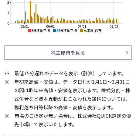
2
1
0
05/01
06/01
07/01
08/03
5日移動平均
25日移動平均
出来高(百万)
1,400
900
1,200
800
株主優待を見る
1,000
700
800
600
最低15分遅れのデータを表示（計算）しています。
600
500
年初来高値・安値は、データ日付が1月1日～3月31日
400
400
200
の間は昨年来高値・安値を表示します。株式分割・株
1,500
4
式併合など資本異動がおこなわれた銘柄については、
3
1,000
権利落ち日等以降の高値・安値を表示します。
2
500
市場のご指定が無い場合は、株式会社QUICK選定の優
1
先市場にて表示いたします。
0
0
21/01
25/04
25/06
22/01
25/08
23/01
25/10
25/12
24/01
26/02
25/01
26/04
26/01
26/06
26/08
5ヶ月移動平均
13週移動平均
25ヶ月移動平均
26週移動平均
出来高(百万)
出来高(千)