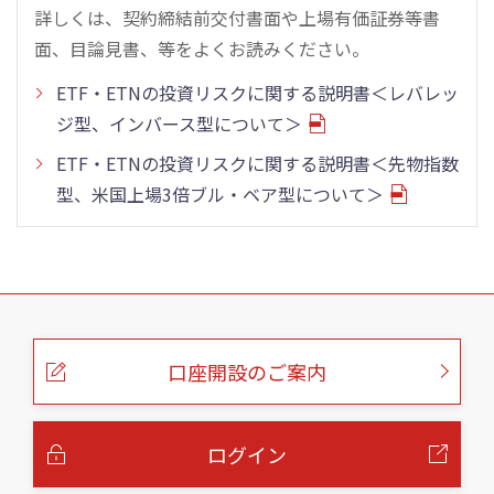
詳しくは、契約締結前交付書面や上場有価証券等書
面、目論見書、等をよくお読みください。
ETF・ETNの投資リスクに関する説明書＜レバレッ
ジ型、インバース型について＞
ETF・ETNの投資リスクに関する説明書＜先物指数
型、米国上場3倍ブル・ベア型について＞
こ
の
ペ
ー
口座開設のご案内
ジ
の
本
文
へ
ログイン