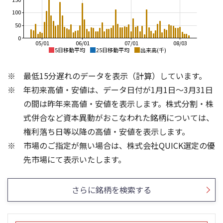
100
50
0
05/01
06/01
07/01
08/03
5日移動平均
25日移動平均
出来高(千)
1,400
2,000
最低15分遅れのデータを表示（計算）しています。
1,800
1,300
年初来高値・安値は、データ日付が1月1日～3月31日
1,600
1,200
の間は昨年来高値・安値を表示します。株式分割・株
1,400
1,100
式併合など資本異動がおこなわれた銘柄については、
1,200
権利落ち日等以降の高値・安値を表示します。
1,000
1,000
市場のご指定が無い場合は、株式会社QUICK選定の優
900
800
200
600
先市場にて表示いたします。
150
400
100
200
さらに銘柄を検索する
50
0
0
25/04
21/01
25/06
22/01
25/08
25/10
23/01
25/12
24/01
26/02
25/01
26/04
26/06
26/01
26/08
5ヶ月移動平均
13週移動平均
25ヶ月移動平均
26週移動平均
出来高(千)
出来高(千)