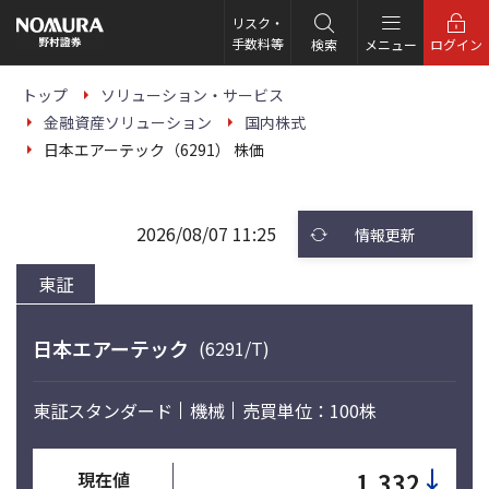
こ
の
リスク・
ペ
手数料等
検索
メニュー
ログイン
ー
ジ
の
トップ
ソリューション・サービス
本
金融資産ソリューション
国内株式
文
へ
日本エアーテック（6291） 株価
2026/08/07 11:25
情報更新
東証
日本エアーテック
(6291/T)
東証スタンダード
機械
売買単位：100株
↓
1,332
現在値