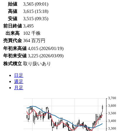
始値
3,565
(09:01)
高値
3,615
(15:18)
安値
3,515
(09:35)
前日終値
3,495
出来高
102 千株
売買代金
364 百万円
年初来高値
4,015
(2026/01/19)
年初来安値
3,225
(2026/03/09)
株式積立
取り扱いあり
日足
週足
月足
3,700
3,600
3,500
3,400
3,300