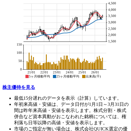
4,500
4,000
3,500
3,000
2,500
2,000
1,500
150
100
50
0
21/01
22/01
23/01
24/01
25/01
26/01
5ヶ月移動平均
25ヶ月移動平均
出来高(千)
株主優待を見る
最低15分遅れのデータを表示（計算）しています。
年初来高値・安値は、データ日付が1月1日～3月31日の
間は昨年来高値・安値を表示します。株式分割・株式
併合など資本異動がおこなわれた銘柄については、権
利落ち日等以降の高値・安値を表示します。
市場のご指定が無い場合は、株式会社QUICK選定の優