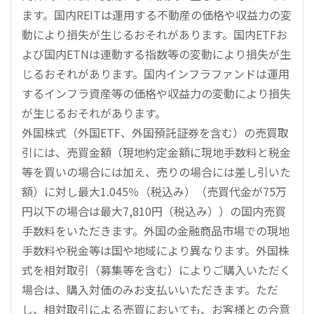
ます。国内REITは運用する不動産の価格や収益力の変
動により損失が生じるおそれがあります。国内ETFお
よび国内ETNは連動する指数等の変動により損失が生
じるおそれがあります。国内インフラファンドは運用
するインフラ資産等の価格や収益力の変動により損失
が生じるおそれがあります。
外国株式（外国ETF、外国預託証券を含む）の売買取
引には、売買金額（現地約定金額に現地手数料と税金
等を買いの場合には加え、売りの場合には差し引いた
額）に対し最大1.045％（税込み）（売買代金が75万
円以下の場合は最大7,810円（税込み））の国内売買
手数料をいただきます。外国の金融商品市場での現地
手数料や税金等は国や地域により異なります。外国株
式を相対取引（募集等を含む）によりご購入いただく
場合は、購入対価のみお支払いいただきます。ただ
し、相対取引による売買においても、お客様との合意