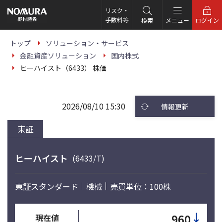
こ
の
リスク・
ペ
手数料等
検索
メニュー
ログイン
ー
ジ
の
トップ
ソリューション・サービス
本
金融資産ソリューション
国内株式
文
へ
ヒーハイスト（6433） 株価
2026/08/10 15:30
情報更新
東証
ヒーハイスト
(6433/T)
東証スタンダード
機械
売買単位：100株
↓
960
現在値