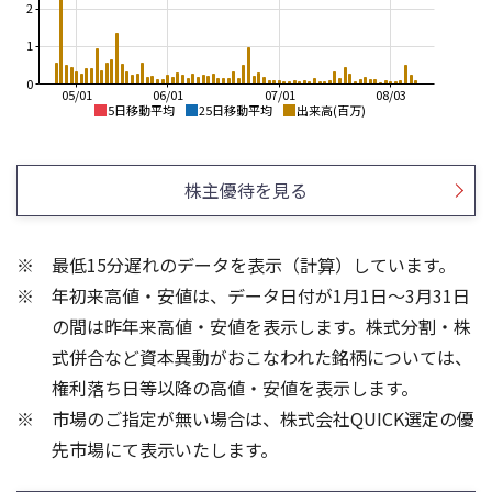
2
1
0
05/01
06/01
07/01
08/03
5日移動平均
25日移動平均
出来高(百万)
3,000
3,000
2,500
2,500
株主優待を見る
2,000
2,000
1,500
1,500
最低15分遅れのデータを表示（計算）しています。
1,000
1,000
年初来高値・安値は、データ日付が1月1日～3月31日
500
500
0
0
の間は昨年来高値・安値を表示します。株式分割・株
6
3
式併合など資本異動がおこなわれた銘柄については、
4
2
権利落ち日等以降の高値・安値を表示します。
2
1
市場のご指定が無い場合は、株式会社QUICK選定の優
先市場にて表示いたします。
0
0
25/04
21/01
25/06
22/01
25/08
25/10
23/01
25/12
24/01
26/02
25/01
26/04
26/06
26/01
26/08
5ヶ月移動平均
13週移動平均
25ヶ月移動平均
26週移動平均
出来高(百万)
出来高(百万)