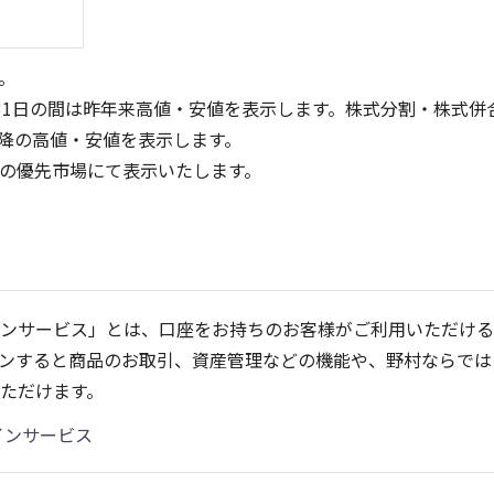
。
31日の間は昨年来高値・安値を表示します。株式分割・株式併
降の高値・安値を表示します。
定の優先市場にて表示いたします。
200
800
150
600
100
400
ンサービス」とは、口座をお持ちのお客様がご利用いただける
200
50
ンすると商品のお取引、資産管理などの機能や、野村ならでは
0
0
25/04
21/01
25/06
22/01
25/08
25/10
23/01
25/12
24/01
26/02
25/01
26/04
2
ただけます。
5ヶ月移動平均
13週移動平均
25ヶ月移動平均
26週移動平均
出来高(千)
出来高(千)
インサービス