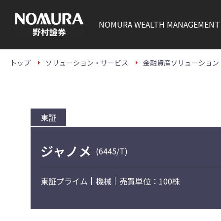
こ
の
ペ
NOMURA
WEALTH MANAGEMENT
ー
ジ
の
本
文
トップ
ソリューション・サービス
金融資産ソリューション
へ
東証
ジャノメ
(6445/T)
東証プライム
機械
売買単位：100株