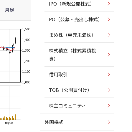
IPO（新規公開株式）
月足
PO（公募・売出し株式）
1,500
まめ株（単元未満株）
1,400
株式積立（株式累積投
1,300
資）
1,200
1,100
信用取引
1,000
TOB（公開買付け）
株主コミュニティ
外国株式
08/03