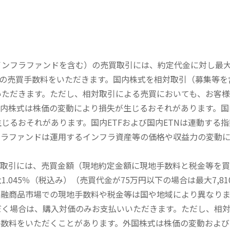
内インフラファンドを含む）の売買取引には、約定代金に対し最大1
））の売買手数料をいただきます。国内株式を相対取引（募集等
いただきます。ただし、相対取引による売買においても、お客
内株式は株価の変動により損失が生じるおそれがあります。国内
じるおそれがあります。国内ETFおよび国内ETNは連動する
フラファンドは運用するインフラ資産等の価格や収益力の変動
買取引には、売買金額（現地約定金額に現地手数料と税金等を
045％（税込み）（売買代金が75万円以下の場合は最大7,81
金融商品市場での現地手数料や税金等は国や地域により異なりま
だく場合は、購入対価のみお支払いいただきます。ただし、相
手数料をいただくことがあります。外国株式は株価の変動および