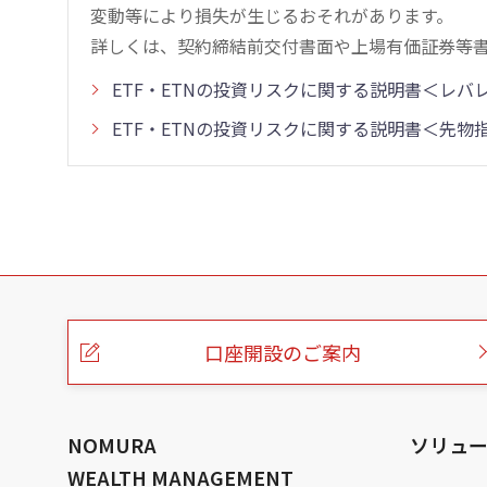
変動等により損失が生じるおそれがあります。
詳しくは、契約締結前交付書面や上場有価証券等
ETF・ETNの投資リスクに関する説明書＜レ
ETF・ETNの投資リスクに関する説明書＜先
こ
の
ペ
ー
口座開設のご案内
ジ
の
本
文
へ
NOMURA
ソリュ
WEALTH MANAGEMENT