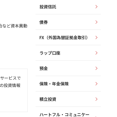
投資信託
1,500
1,600
1,400
1,400
債券
1,300
1,200
合など資本異動
1,200
1,000
FX（外国為替証拠金取引）
1,100
800
1,000
600
ラップ口座
900
400
預金
サービスで
保険・年金保険
の投資情報
6/06
26/01
26/08
積立投資
ハートフル・コミュニケー