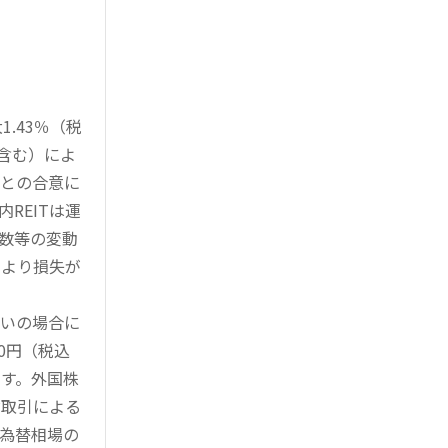
.43％（税
を含む）によ
様との合意に
REITは運
指数等の変動
により損失が
買いの場合に
0円（税込
す。外国株
対取引による
為替相場の