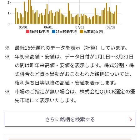
2
1
0
05/01
06/01
07/01
08/03
5日移動平均
25日移動平均
出来高(百万)
4,000
4,000
最低15分遅れのデータを表示（計算）しています。
3,500
3,500
年初来高値・安値は、データ日付が1月1日～3月31日
3,000
の間は昨年来高値・安値を表示します。株式分割・株
3,000
2,500
式併合など資本異動がおこなわれた銘柄については、
2,000
2,500
権利落ち日等以降の高値・安値を表示します。
1,500
市場のご指定が無い場合は、株式会社QUICK選定の優
2,000
1,000
4
3
先市場にて表示いたします。
3
2
2
1
さらに銘柄を検索する
1
0
0
25/04
21/01
25/06
22/01
25/08
25/10
23/01
25/12
24/01
26/02
25/01
26/04
26/06
26/01
26/08
5ヶ月移動平均
13週移動平均
25ヶ月移動平均
26週移動平均
出来高(百万)
出来高(百万)