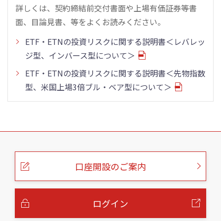
詳しくは、契約締結前交付書面や上場有価証券等書
面、目論見書、等をよくお読みください。
ETF・ETNの投資リスクに関する説明書＜レバレッ
ジ型、インバース型について＞
ETF・ETNの投資リスクに関する説明書＜先物指数
型、米国上場3倍ブル・ベア型について＞
こ
の
ペ
ー
口座開設のご案内
ジ
の
本
文
へ
ログイン