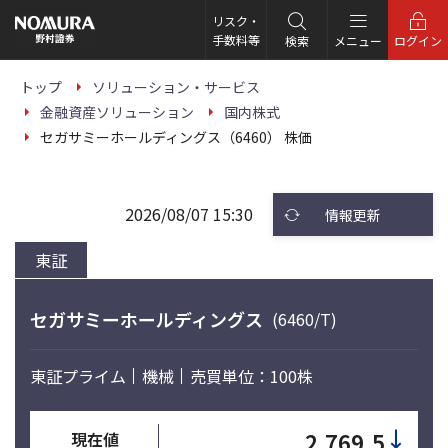
こ
の
リスク・
ペ
手数料等
検索
メニュー
ログイン
ー
ジ
の
トップ
ソリューション・サービス
本
金融資産ソリューション
国内株式
文
へ
セガサミーホールディングス（6460） 株価
2026/08/07 15:30
情報更新
東証
セガサミーホールディングス
(6460/T)
東証プライム
機械
売買単位：100株
↓
2,769.5
現在値