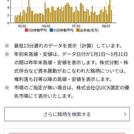
4
2
0
05/01
06/01
07/01
08/03
5日移動平均
25日移動平均
出来高(百万)
6,000
6,000
最低15分遅れのデータを表示（計算）しています。
5,000
5,000
年初来高値・安値は、データ日付が1月1日～3月31日
4,000
4,000
の間は昨年来高値・安値を表示します。株式分割・株
3,000
3,000
式併合など資本異動がおこなわれた銘柄については、
権利落ち日等以降の高値・安値を表示します。
2,000
2,000
市場のご指定が無い場合は、株式会社QUICK選定の優
1,000
1,000
6
6
先市場にて表示いたします。
4
4
2
2
さらに銘柄を検索する
0
0
25/04
21/01
25/06
22/01
25/08
25/10
23/01
25/12
24/01
26/02
25/01
26/04
26/06
26/01
26/08
5ヶ月移動平均
13週移動平均
25ヶ月移動平均
26週移動平均
出来高(百万)
出来高(百万)