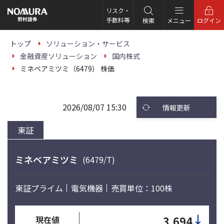
こ
の
リスク・
ペ
手数料等
検索
メニュー
ログイン
ー
ジ
の
トップ
ソリューション・サービス
本
金融資産ソリューション
国内株式
文
へ
ミネベアミツミ（6479） 株価
2026/08/07 15:30
情報更新
東証
ミネベアミツミ
(6479/T)
東証プライム
電気機器
売買単位：100株
↓
3,694
現在値