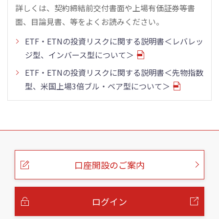
詳しくは、契約締結前交付書面や上場有価証券等書
面、目論見書、等をよくお読みください。
ETF・ETNの投資リスクに関する説明書＜レバレッ
ジ型、インバース型について＞
ETF・ETNの投資リスクに関する説明書＜先物指数
型、米国上場3倍ブル・ベア型について＞
こ
の
ペ
ー
口座開設のご案内
ジ
の
本
文
へ
ログイン