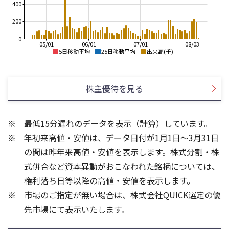
400
200
0
05/01
06/01
07/01
08/03
5日移動平均
25日移動平均
出来高(千)
900
900
800
800
株主優待を見る
700
700
600
600
500
500
400
最低15分遅れのデータを表示（計算）しています。
400
300
年初来高値・安値は、データ日付が1月1日～3月31日
300
200
200
100
の間は昨年来高値・安値を表示します。株式分割・株
600
800
式併合など資本異動がおこなわれた銘柄については、
600
400
権利落ち日等以降の高値・安値を表示します。
400
200
市場のご指定が無い場合は、株式会社QUICK選定の優
200
先市場にて表示いたします。
0
0
25/04
21/01
25/06
22/01
25/08
25/10
23/01
25/12
24/01
26/02
25/01
26/04
26/06
26/01
26/08
5ヶ月移動平均
13週移動平均
25ヶ月移動平均
26週移動平均
出来高(千)
出来高(千)