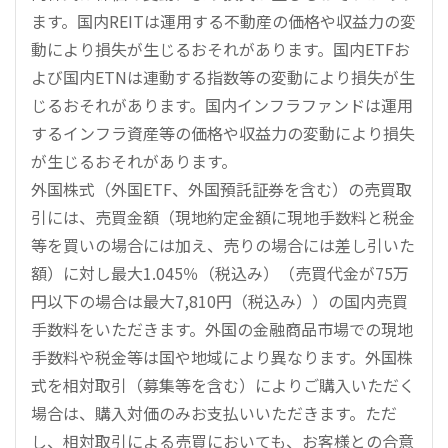
ます。国内REITは運用する不動産の価格や収益力の変
動により損失が生じるおそれがあります。国内ETFお
よび国内ETNは連動する指数等の変動により損失が生
じるおそれがあります。国内インフラファンドは運用
するインフラ資産等の価格や収益力の変動により損失
が生じるおそれがあります。
外国株式（外国ETF、外国預託証券を含む）の売買取
引には、売買金額（現地約定金額に現地手数料と税金
等を買いの場合には加え、売りの場合には差し引いた
額）に対し最大1.045％（税込み）（売買代金が75万
円以下の場合は最大7,810円（税込み））の国内売買
手数料をいただきます。外国の金融商品市場での現地
手数料や税金等は国や地域により異なります。外国株
式を相対取引（募集等を含む）によりご購入いただく
場合は、購入対価のみお支払いいただきます。ただ
し、相対取引による売買においても、お客様との合意