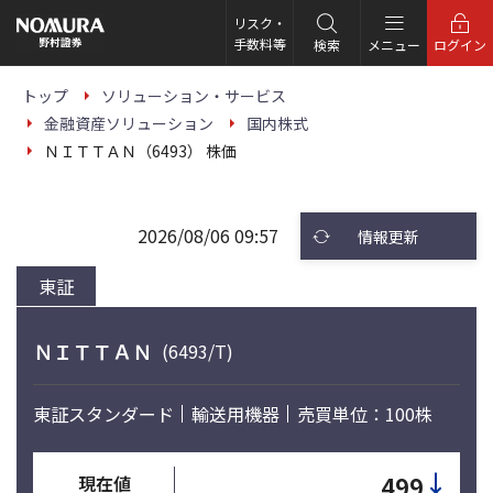
こ
の
リスク・
ペ
手数料等
検索
メニュー
ログイン
ー
ジ
の
トップ
ソリューション・サービス
本
金融資産ソリューション
国内株式
文
へ
ＮＩＴＴＡＮ（6493） 株価
2026/08/06 09:57
情報更新
東証
ＮＩＴＴＡＮ
(6493/T)
東証スタンダード
輸送用機器
売買単位：100株
↓
499
現在値