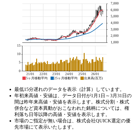
7,000
6,000
5,000
4,000
3,000
2,000
1,000
15
10
5
0
21/01
22/01
23/01
24/01
25/01
26/01
5ヶ月移動平均
25ヶ月移動平均
出来高(百万)
最低15分遅れのデータを表示（計算）しています。
年初来高値・安値は、データ日付が1月1日～3月31日の
間は昨年来高値・安値を表示します。株式分割・株式
併合など資本異動がおこなわれた銘柄については、権
利落ち日等以降の高値・安値を表示します。
市場のご指定が無い場合は、株式会社QUICK選定の優
先市場にて表示いたします。