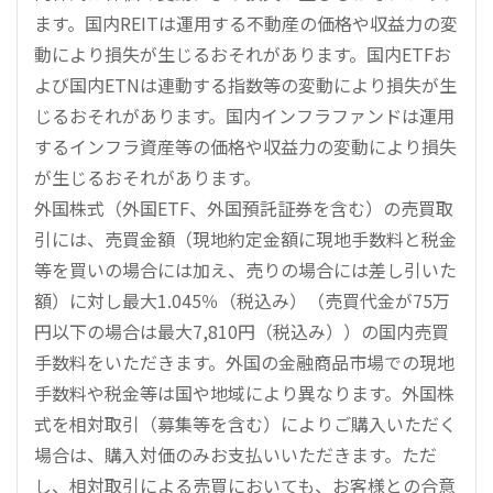
ます。国内REITは運用する不動産の価格や収益力の変
動により損失が生じるおそれがあります。国内ETFお
よび国内ETNは連動する指数等の変動により損失が生
じるおそれがあります。国内インフラファンドは運用
するインフラ資産等の価格や収益力の変動により損失
が生じるおそれがあります。
外国株式（外国ETF、外国預託証券を含む）の売買取
引には、売買金額（現地約定金額に現地手数料と税金
等を買いの場合には加え、売りの場合には差し引いた
額）に対し最大1.045％（税込み）（売買代金が75万
円以下の場合は最大7,810円（税込み））の国内売買
手数料をいただきます。外国の金融商品市場での現地
手数料や税金等は国や地域により異なります。外国株
式を相対取引（募集等を含む）によりご購入いただく
場合は、購入対価のみお支払いいただきます。ただ
し、相対取引による売買においても、お客様との合意