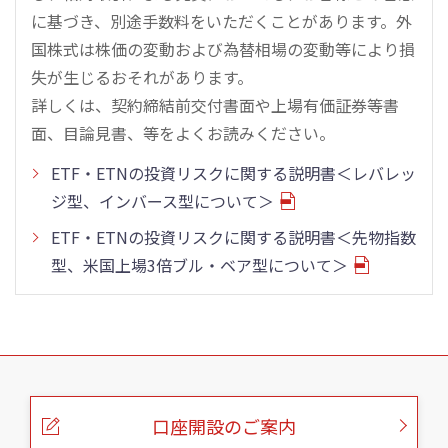
に基づき、別途手数料をいただくことがあります。外
国株式は株価の変動および為替相場の変動等により損
失が生じるおそれがあります。
詳しくは、契約締結前交付書面や上場有価証券等書
面、目論見書、等をよくお読みください。
ETF・ETNの投資リスクに関する説明書＜レバレッ
ジ型、インバース型について＞
ETF・ETNの投資リスクに関する説明書＜先物指数
型、米国上場3倍ブル・ベア型について＞
こ
の
ペ
ー
口座開設のご案内
ジ
の