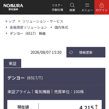
こ
の
リスク・
ペ
手数料等
検索
メニュー
ログイン
ー
ジ
の
トップ
ソリューション・サービス
本
金融資産ソリューション
国内株式
文
へ
デンヨー（6517） 株価
2026/08/07 15:30
情報更新
東証
デンヨー
(6517/T)
東証プライム
電気機器
売買単位：100株
↑
4,215
現在値