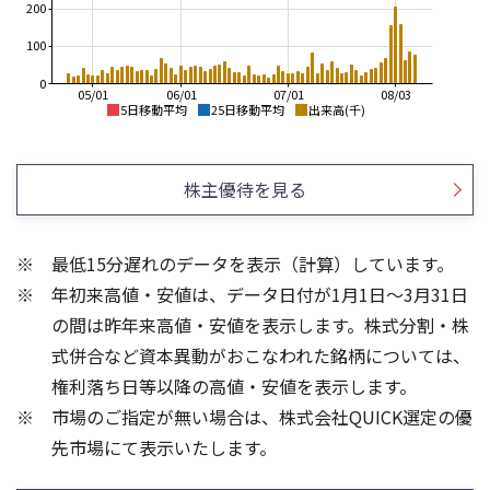
200
100
0
05/01
06/01
07/01
08/03
5日移動平均
25日移動平均
出来高(千)
5,000
5,000
4,500
4,500
株主優待を見る
4,000
4,000
3,500
3,500
3,000
3,000
2,500
最低15分遅れのデータを表示（計算）しています。
2,500
2,000
年初来高値・安値は、データ日付が1月1日～3月31日
2,000
1,500
1,500
1,000
の間は昨年来高値・安値を表示します。株式分割・株
150
150
式併合など資本異動がおこなわれた銘柄については、
100
100
権利落ち日等以降の高値・安値を表示します。
50
50
市場のご指定が無い場合は、株式会社QUICK選定の優
先市場にて表示いたします。
0
0
25/04
21/01
25/06
22/01
25/08
25/10
23/01
25/12
24/01
26/02
25/01
26/04
26/06
26/01
26/08
5ヶ月移動平均
13週移動平均
25ヶ月移動平均
26週移動平均
出来高(千)
出来高(千)