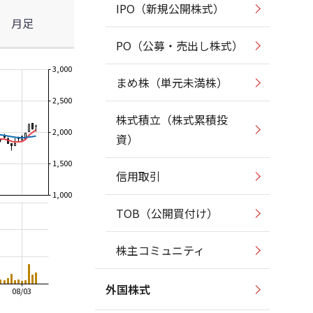
IPO（新規公開株式）
月足
PO（公募・売出し株式）
3,000
まめ株（単元未満株）
2,500
株式積立（株式累積投
2,000
資）
1,500
信用取引
1,000
TOB（公開買付け）
株主コミュニティ
外国株式
08/03