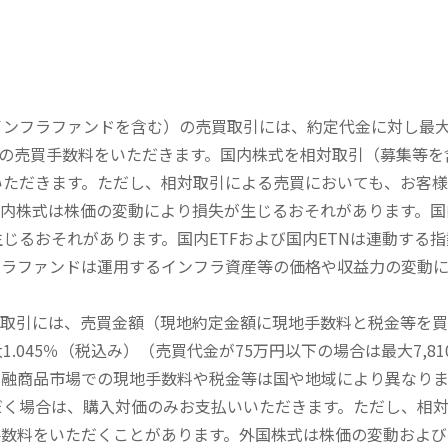
内インフラファンドを含む）の売買取引には、約定代金に対し最大1
））の売買手数料をいただきます。国内株式を相対取引（募集等
いただきます。ただし、相対取引による売買においても、お客
内株式は株価の変動により損失が生じるおそれがあります。国内
じるおそれがあります。国内ETFおよび国内ETNは連動する
フラファンドは運用するインフラ資産等の価格や収益力の変動
買取引には、売買金額（現地約定金額に現地手数料と税金等を
045％（税込み）（売買代金が75万円以下の場合は最大7,81
金融商品市場での現地手数料や税金等は国や地域により異なりま
だく場合は、購入対価のみお支払いいただきます。ただし、相
手数料をいただくことがあります。外国株式は株価の変動および