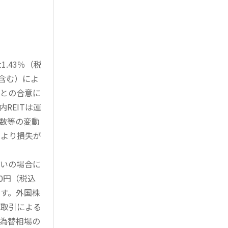
.43％（税
を含む）によ
様との合意に
REITは運
指数等の変動
により損失が
買いの場合に
0円（税込
す。外国株
対取引による
為替相場の