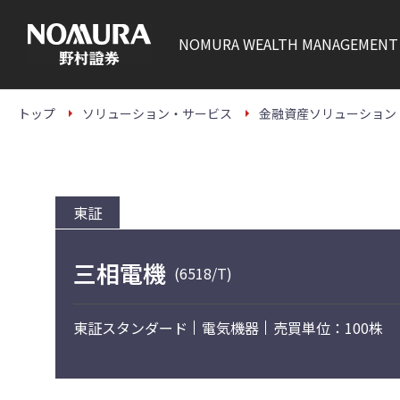
こ
の
ペ
NOMURA
WEALTH MANAGEMENT
ー
ジ
の
本
文
トップ
ソリューション・サービス
金融資産ソリューション
へ
東証
三相電機
(6518/T)
東証スタンダード
電気機器
売買単位：100株