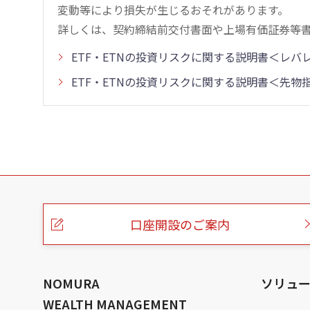
変動等により損失が生じるおそれがあります。
詳しくは、契約締結前交付書面や上場有価証券等
ETF・ETNの投資リスクに関する説明書＜レ
ETF・ETNの投資リスクに関する説明書＜先
こ
の
ペ
ー
口座開設のご案内
ジ
の
本
文
へ
NOMURA
ソリュ
WEALTH MANAGEMENT