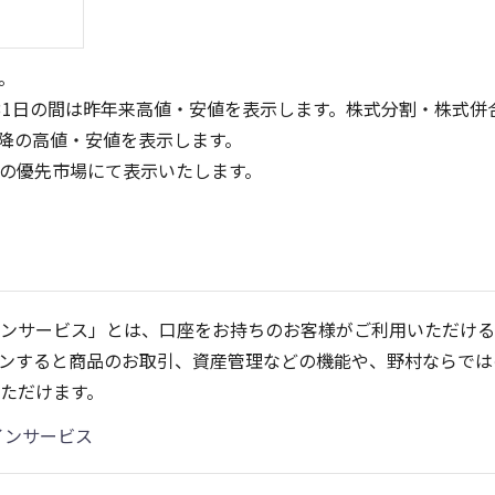
。
31日の間は昨年来高値・安値を表示します。株式分割・株式併
降の高値・安値を表示します。
定の優先市場にて表示いたします。
80
60
60
40
40
ンサービス」とは、口座をお持ちのお客様がご利用いただける
20
20
ンすると商品のお取引、資産管理などの機能や、野村ならでは
0
0
25/04
21/01
25/06
22/01
25/08
25/10
23/01
25/12
24/01
26/02
25/01
26/04
2
ただけます。
5ヶ月移動平均
13週移動平均
25ヶ月移動平均
26週移動平均
出来高(千)
出来高(千)
インサービス