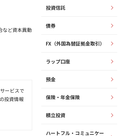
投資信託
3,000
3,000
2,500
2,500
債券
合など資本異動
2,000
2,000
1,500
1,500
FX（外国為替証拠金取引）
1,000
1,000
ラップ口座
500
500
預金
サービスで
保険・年金保険
の投資情報
6/06
26/01
26/08
積立投資
ハートフル・コミュニケー