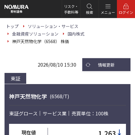
こ
の
リスク・
ペ
手数料等
検索
メニュー
ログイン
ー
ジ
の
トップ
ソリューション・サービス
本
金融資産ソリューション
国内株式
文
へ
神戸天然物化学（6568） 株価
2026/08/10 15:30
情報更新
東証
神戸天然物化学
(6568/T)
東証グロース
サービス業
売買単位：100株
↓
1,263
現在値