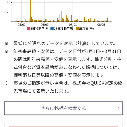
40
20
0
05/01
06/01
07/01
08/03
5日移動平均
25日移動平均
出来高(千)
1,500
2,200
最低15分遅れのデータを表示（計算）しています。
2,000
1,400
年初来高値・安値は、データ日付が1月1日～3月31日
1,800
1,300
1,600
の間は昨年来高値・安値を表示します。株式分割・株
1,200
1,400
式併合など資本異動がおこなわれた銘柄については、
1,100
1,200
権利落ち日等以降の高値・安値を表示します。
1,000
1,000
市場のご指定が無い場合は、株式会社QUICK選定の優
900
800
60
400
先市場にて表示いたします。
300
40
200
20
さらに銘柄を検索する
100
0
0
25/04
21/01
25/06
22/01
25/08
25/10
23/01
25/12
24/01
26/02
25/01
26/04
26/06
26/01
26/08
5ヶ月移動平均
13週移動平均
26週移動平均
25ヶ月移動平均
出来高(千)
出来高(千)