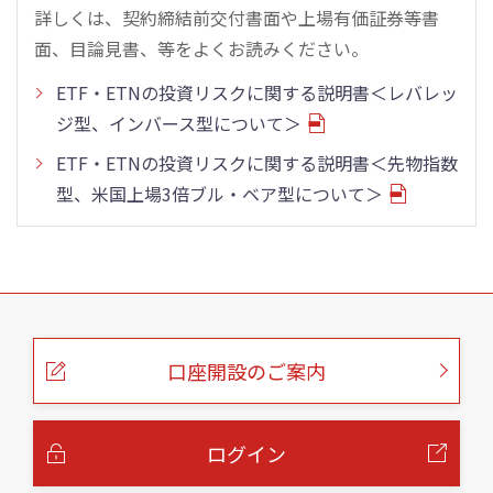
詳しくは、契約締結前交付書面や上場有価証券等書
面、目論見書、等をよくお読みください。
ETF・ETNの投資リスクに関する説明書＜レバレッ
ジ型、インバース型について＞
ETF・ETNの投資リスクに関する説明書＜先物指数
型、米国上場3倍ブル・ベア型について＞
こ
の
ペ
ー
口座開設のご案内
ジ
の
本
文
へ
ログイン