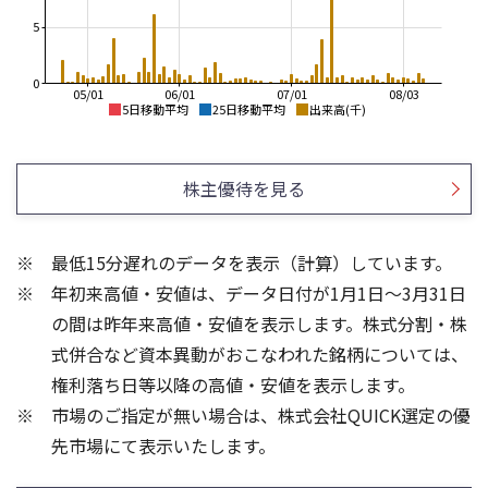
5
0
05/01
06/01
07/01
08/03
5日移動平均
25日移動平均
出来高(千)
900
950
900
850
株主優待を見る
850
800
800
750
最低15分遅れのデータを表示（計算）しています。
750
700
年初来高値・安値は、データ日付が1月1日～3月31日
700
650
650
の間は昨年来高値・安値を表示します。株式分割・株
6
4
式併合など資本異動がおこなわれた銘柄については、
3
4
権利落ち日等以降の高値・安値を表示します。
2
2
市場のご指定が無い場合は、株式会社QUICK選定の優
1
先市場にて表示いたします。
0
0
25/04
21/01
25/06
22/01
25/08
25/10
23/01
25/12
24/01
26/02
25/01
26/04
26/06
26/01
26/08
5ヶ月移動平均
13週移動平均
25ヶ月移動平均
26週移動平均
出来高(千)
出来高(千)