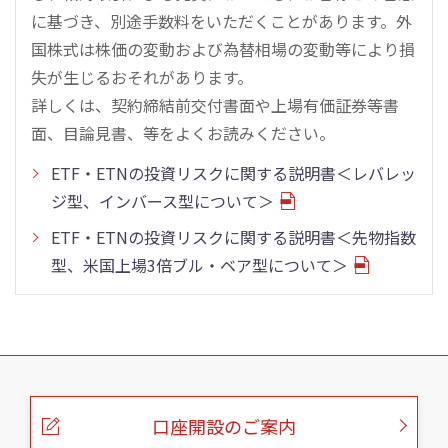
に基づき、別途手数料をいただくことがあります。外
国株式は株価の変動および為替相場の変動等により損
失が生じるおそれがあります。
詳しくは、契約締結前交付書面や上場有価証券等書
面、目論見書、等をよくお読みください。
ETF・ETNの投資リスクに関する説明書＜レバレッ
ジ型、インバース型について＞
ETF・ETNの投資リスクに関する説明書＜先物指数
型、米国上場3倍ブル・ベア型について＞
こ
の
ペ
ー
口座開設のご案内
ジ
の