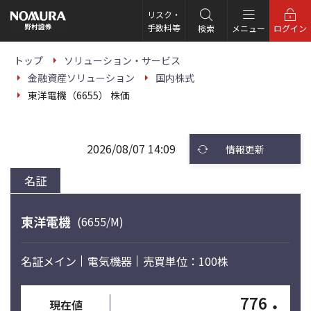
こ
の
リスク・
ペ
手数料等
検索
メニュー
ログイン
ー
ジ
の
トップ
ソリューション・サービス
本
金融資産ソリューション
国内株式
文
へ
東洋電機（6655） 株価
2026/08/07 14:09
情報更新
名証
東洋電機
(6655/M)
名証メイン
電気機器
売買単位：100株
776
・
現在値