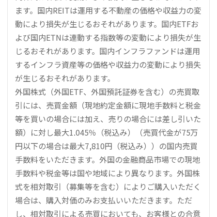
ます。国内REITは運用する不動産の価格や収益力の変
動により損失が生じるおそれがあります。国内ETFお
よび国内ETNは連動する指数等の変動により損失が生
じるおそれがあります。国内インフラファンドは運用
するインフラ資産等の価格や収益力の変動により損失
が生じるおそれがあります。
外国株式（外国ETF、外国預託証券を含む）の売買取
引には、売買金額（現地約定金額に現地手数料と税金
等を買いの場合には加え、売りの場合には差し引いた
額）に対し最大1.045％（税込み）（売買代金が75万
円以下の場合は最大7,810円（税込み））の国内売買
手数料をいただきます。外国の金融商品市場での現地
手数料や税金等は国や地域により異なります。外国株
式を相対取引（募集等を含む）によりご購入いただく
場合は、購入対価のみお支払いいただきます。ただ
し、相対取引による売買においても、お客様との合意