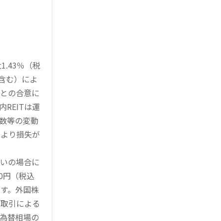
.43％（税
を含む）によ
様との合意に
REITは運
指数等の変動
により損失が
買いの場合に
0円（税込
す。外国株
対取引による
為替相場の