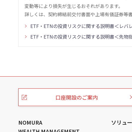
変動等により損失が生じるおそれがあります。
詳しくは、契約締結前交付書面や上場有価証券等
ETF・ETNの投資リスクに関する説明書＜レ
ETF・ETNの投資リスクに関する説明書＜先
こ
の
ペ
ー
口座開設のご案内
ジ
の
本
文
へ
NOMURA
ソリュ
WEALTH MANAGEMENT