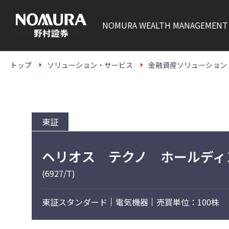
こ
の
ペ
NOMURA
WEALTH MANAGEMENT
ー
ジ
の
本
文
トップ
ソリューション・サービス
金融資産ソリューション
へ
東証
ヘリオス テクノ ホールディ
(6927/T)
東証スタンダード
電気機器
売買単位：100株