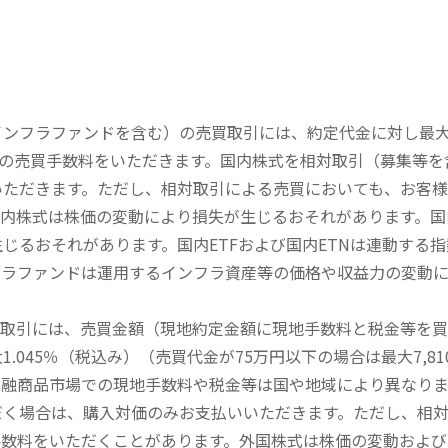
内インフラファンドを含む）の売買取引には、約定代金に対し最大1
））の売買手数料をいただきます。国内株式を相対取引（募集等
いただきます。ただし、相対取引による売買においても、お客
内株式は株価の変動により損失が生じるおそれがあります。国内
じるおそれがあります。国内ETFおよび国内ETNは連動する
フラファンドは運用するインフラ資産等の価格や収益力の変動
買取引には、売買金額（現地約定金額に現地手数料と税金等を
045％（税込み）（売買代金が75万円以下の場合は最大7,81
金融商品市場での現地手数料や税金等は国や地域により異なりま
だく場合は、購入対価のみお支払いいただきます。ただし、相
手数料をいただくことがあります。外国株式は株価の変動および