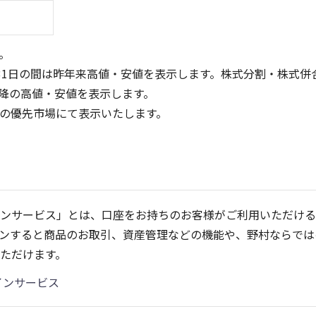
。
31日の間は昨年来高値・安値を表示します。株式分割・株式併
降の高値・安値を表示します。
定の優先市場にて表示いたします。
600
6
400
4
ンサービス」とは、口座をお持ちのお客様がご利用いただける
200
2
ンすると商品のお取引、資産管理などの機能や、野村ならでは
0
0
21/01
25/04
25/06
22/01
25/08
23/01
25/10
25/12
24/01
26/02
25/01
26/04
2
ただけます。
5ヶ月移動平均
13週移動平均
25ヶ月移動平均
26週移動平均
出来高(百万)
出来高(千)
インサービス