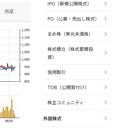
IPO（新規公開株式）
月足
PO（公募・売出し株式）
1,200
まめ株（単元未満株）
1,150
1,100
株式積立（株式累積投
1,050
資）
1,000
950
信用取引
900
850
TOB（公開買付け）
株主コミュニティ
外国株式
08/03