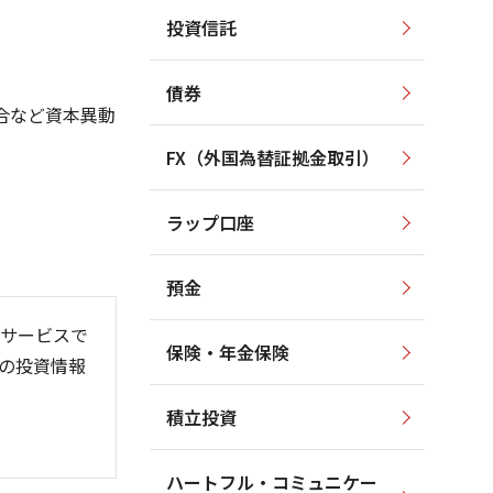
投資信託
1,500
1,600
1,400
1,400
1,300
債券
1,200
1,200
合など資本異動
1,000
1,100
800
FX（外国為替証拠金取引）
1,000
600
900
400
800
ラップ口座
700
200
預金
サービスで
保険・年金保険
の投資情報
6/06
26/01
26/08
積立投資
ハートフル・コミュニケー