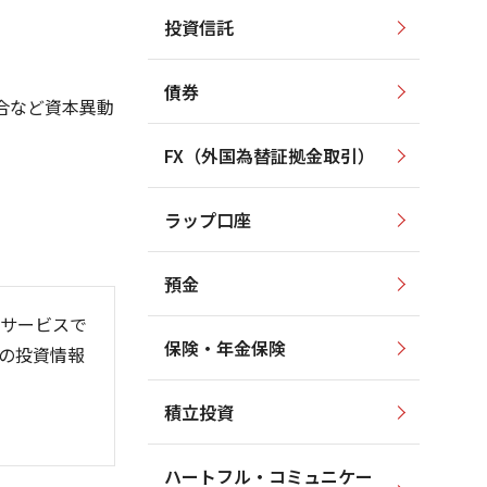
投資信託
2,500
2,500
2,000
2,000
債券
合など資本異動
1,500
1,500
1,000
1,000
FX（外国為替証拠金取引）
500
500
ラップ口座
0
0
預金
サービスで
保険・年金保険
の投資情報
6/06
26/01
26/08
積立投資
ハートフル・コミュニケー