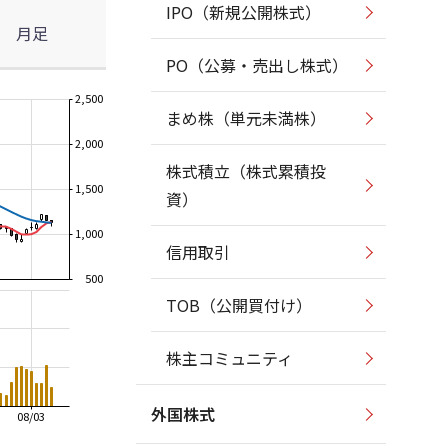
IPO（新規公開株式）
月足
PO（公募・売出し株式）
2,500
まめ株（単元未満株）
2,000
株式積立（株式累積投
1,500
資）
1,000
信用取引
500
TOB（公開買付け）
株主コミュニティ
外国株式
08/03