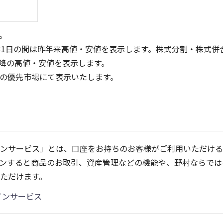
。
31日の間は昨年来高値・安値を表示します。株式分割・株式併
降の高値・安値を表示します。
定の優先市場にて表示いたします。
150
800
600
100
400
ンサービス」とは、口座をお持ちのお客様がご利用いただける
50
200
ンすると商品のお取引、資産管理などの機能や、野村ならでは
0
0
25/04
21/01
25/06
22/01
25/08
25/10
23/01
25/12
24/01
26/02
25/01
26/04
2
ただけます。
5ヶ月移動平均
13週移動平均
25ヶ月移動平均
26週移動平均
出来高(千)
出来高(千)
インサービス