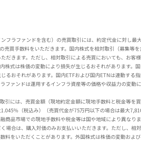
内インフラファンドを含む）の売買取引には、約定代金に対し最大1
））の売買手数料をいただきます。国内株式を相対取引（募集等
いただきます。ただし、相対取引による売買においても、お客
内株式は株価の変動により損失が生じるおそれがあります。国内
じるおそれがあります。国内ETFおよび国内ETNは連動する
フラファンドは運用するインフラ資産等の価格や収益力の変動
買取引には、売買金額（現地約定金額に現地手数料と税金等を
045％（税込み）（売買代金が75万円以下の場合は最大7,81
金融商品市場での現地手数料や税金等は国や地域により異なりま
だく場合は、購入対価のみお支払いいただきます。ただし、相
手数料をいただくことがあります。外国株式は株価の変動および