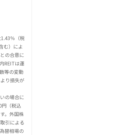
.43％（税
を含む）によ
様との合意に
REITは運
指数等の変動
により損失が
買いの場合に
0円（税込
す。外国株
対取引による
為替相場の