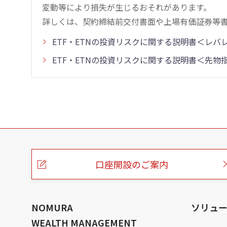
変動等により損失が生じるおそれがあります。
詳しくは、契約締結前交付書面や上場有価証券等
ETF・ETNの投資リスクに関する説明書＜レ
ETF・ETNの投資リスクに関する説明書＜先
こ
の
ペ
ー
口座開設のご案内
ジ
の
本
文
へ
NOMURA
ソリュ
WEALTH MANAGEMENT