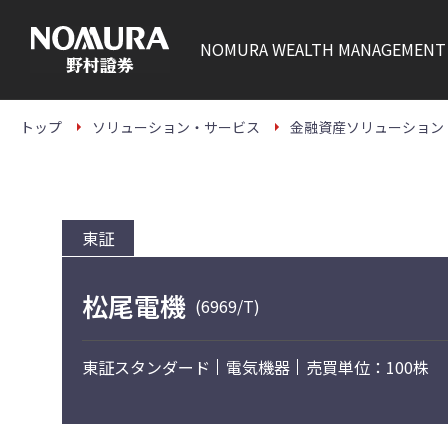
こ
の
ペ
NOMURA
WEALTH MANAGEMENT
ー
ジ
の
本
文
トップ
ソリューション・サービス
金融資産ソリューション
へ
東証
松尾電機
(6969/T)
東証スタンダード
電気機器
売買単位：100株