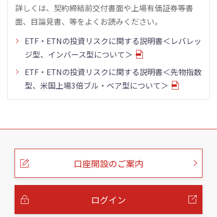
詳しくは、契約締結前交付書面や上場有価証券等書
面、目論見書、等をよくお読みください。
ETF・ETNの投資リスクに関する説明書＜レバレッ
ジ型、インバース型について＞
ETF・ETNの投資リスクに関する説明書＜先物指数
型、米国上場3倍ブル・ベア型について＞
こ
の
ペ
ー
口座開設のご案内
ジ
の
本
文
へ
ログイン