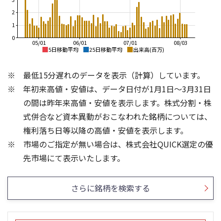
2
1
0
05/01
06/01
07/01
08/03
5日移動平均
25日移動平均
出来高(百万)
7,000
7,000
最低15分遅れのデータを表示（計算）しています。
6,000
6,000
年初来高値・安値は、データ日付が1月1日～3月31日
5,000
5,000
4,000
の間は昨年来高値・安値を表示します。株式分割・株
4,000
3,000
式併合など資本異動がおこなわれた銘柄については、
3,000
2,000
権利落ち日等以降の高値・安値を表示します。
2,000
1,000
市場のご指定が無い場合は、株式会社QUICK選定の優
1,000
0
15
30
先市場にて表示いたします。
10
20
10
5
さらに銘柄を検索する
0
0
25/04
21/01
25/06
22/01
25/08
25/10
23/01
25/12
24/01
26/02
25/01
26/04
26/06
26/01
26/08
5ヶ月移動平均
13週移動平均
25ヶ月移動平均
26週移動平均
出来高(百万)
出来高(百万)