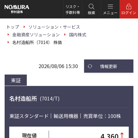
こ
の
リスク・
ペ
手数料等
検索
メニュー
ログイン
ー
ジ
の
トップ
ソリューション・サービス
本
金融資産ソリューション
国内株式
文
へ
名村造船所（7014） 株価
2026/08/06 15:30
情報更新
東証
名村造船所
(7014/T)
東証スタンダード
輸送用機器
売買単位：100株
↑
4,360
現在値