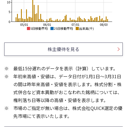
10
5
0
05/01
06/01
07/01
08/03
5日移動平均
25日移動平均
出来高(千)
3,500
4,500
4,000
3,000
株主優待を見る
3,500
2,500
3,000
2,500
2,000
最低15分遅れのデータを表示（計算）しています。
2,000
1,500
年初来高値・安値は、データ日付が1月1日～3月31日
1,500
1,000
1,000
の間は昨年来高値・安値を表示します。株式分割・株
150
200
式併合など資本異動がおこなわれた銘柄については、
150
100
権利落ち日等以降の高値・安値を表示します。
100
50
市場のご指定が無い場合は、株式会社QUICK選定の優
50
先市場にて表示いたします。
0
0
25/04
21/01
25/06
22/01
25/08
25/10
23/01
25/12
24/01
26/02
25/01
26/04
26/06
26/01
26/08
5ヶ月移動平均
13週移動平均
25ヶ月移動平均
26週移動平均
出来高(千)
出来高(千)