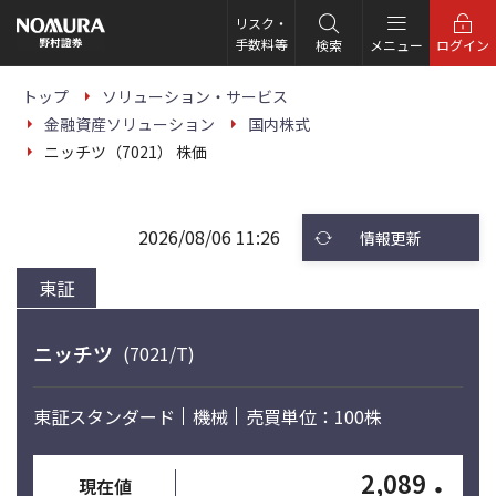
こ
の
リスク・
ペ
手数料等
検索
メニュー
ログイン
ー
ジ
の
トップ
ソリューション・サービス
本
金融資産ソリューション
国内株式
文
へ
ニッチツ（7021） 株価
2026/08/06 11:26
情報更新
東証
ニッチツ
(7021/T)
東証スタンダード
機械
売買単位：100株
2,089
・
現在値