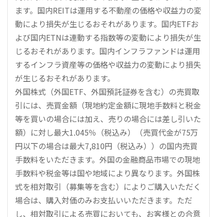
ます。国内REITは運用する不動産の価格や収益力の変
動により損失が生じるおそれがあります。国内ETFお
よび国内ETNは連動する指数等の変動により損失が生
じるおそれがあります。国内インフラファンドは運用
するインフラ資産等の価格や収益力の変動により損失
が生じるおそれがあります。
外国株式（外国ETF、外国預託証券を含む）の売買取
引には、売買金額（現地約定金額に現地手数料と税金
等を買いの場合には加え、売りの場合には差し引いた
額）に対し最大1.045％（税込み）（売買代金が75万
円以下の場合は最大7,810円（税込み））の国内売買
手数料をいただきます。外国の金融商品市場での現地
手数料や税金等は国や地域により異なります。外国株
式を相対取引（募集等を含む）によりご購入いただく
場合は、購入対価のみお支払いいただきます。ただ
し、相対取引による売買においても、お客様との合意