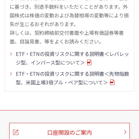
に基づき、別途手数料をいただくことがあります。外
国株式は株価の変動および為替相場の変動等により損
失が生じるおそれがあります。
詳しくは、契約締結前交付書面や上場有価証券等書
面、目論見書、等をよくお読みください。
ETF・ETNの投資リスクに関する説明書＜レバレッ
ジ型、インバース型について＞
ETF・ETNの投資リスクに関する説明書＜先物指数
型、米国上場3倍ブル・ベア型について＞
こ
の
ペ
ー
口座開設のご案内
ジ
の