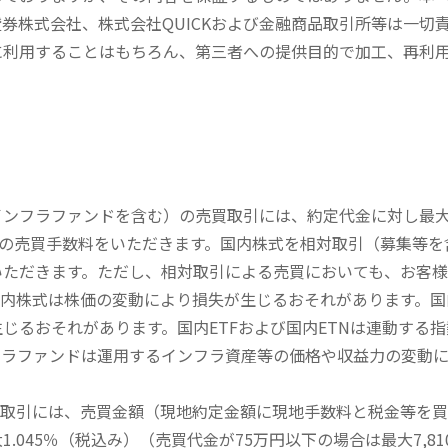
券株式会社、株式会社QUICKおよび金融商品取引所等は一切
に利用することはもちろん、第三者への提供目的で加工、再利
内インフラファンドを含む）の売買取引には、約定代金に対し最大1
））の売買手数料をいただきます。国内株式を相対取引（募集等
いただきます。ただし、相対取引による売買においても、お客
内株式は株価の変動により損失が生じるおそれがあります。国内
じるおそれがあります。国内ETFおよび国内ETNは連動する
フラファンドは運用するインフラ資産等の価格や収益力の変動
買取引には、売買金額（現地約定金額に現地手数料と税金等を
045％（税込み）（売買代金が75万円以下の場合は最大7,81