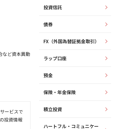
投資信託
400
800
700
350
債券
600
300
500
FX（外国為替証拠金取引）
400
250
300
合など資本異動
ラップ口座
200
200
預金
保険・年金保険
26/06
26/01
26/08
)
積立投資
サービスで
の投資情報
ハートフル・コミュニケー