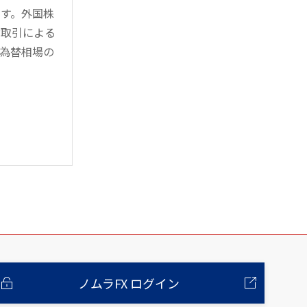
す。外国株
対取引による
為替相場の
ノムラFX ログイン