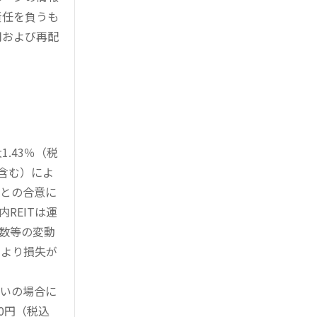
責任を負うも
用および再配
.43％（税
を含む）によ
様との合意に
REITは運
指数等の変動
により損失が
買いの場合に
0円（税込