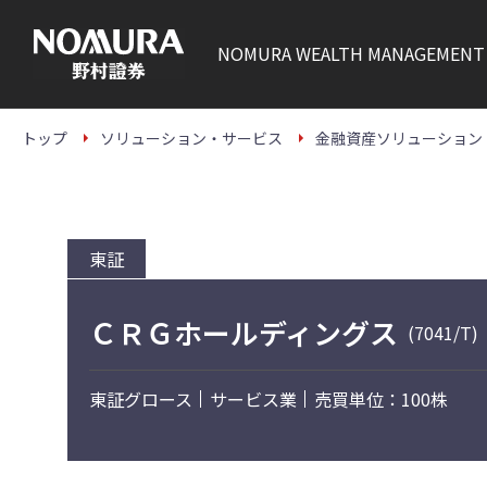
こ
の
ペ
NOMURA
WEALTH MANAGEMENT
ー
ジ
の
本
文
トップ
ソリューション・サービス
金融資産ソリューション
へ
東証
ＣＲＧホールディングス
(7041/T)
東証グロース
サービス業
売買単位：100株