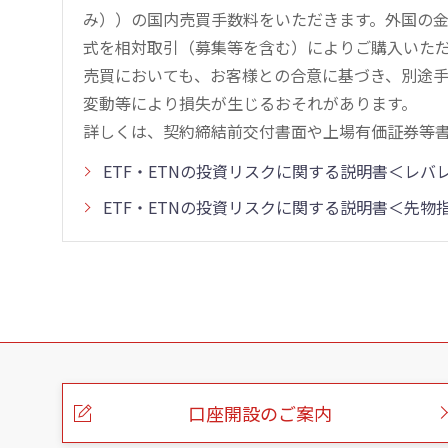
み））の国内売買手数料をいただきます。外国の
式を相対取引（募集等を含む）によりご購入いた
売買においても、お客様との合意に基づき、別途
変動等により損失が生じるおそれがあります。
詳しくは、契約締結前交付書面や上場有価証券等
ETF・ETNの投資リスクに関する説明書＜レ
ETF・ETNの投資リスクに関する説明書＜先
こ
の
ペ
ー
口座開設のご案内
ジ
の
本