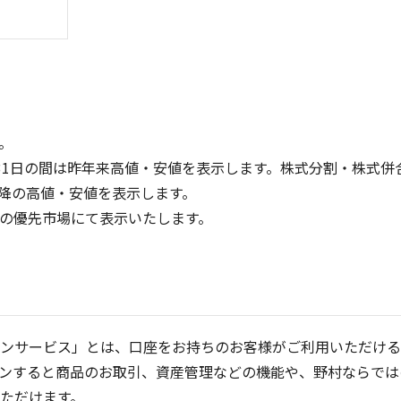
。
31日の間は昨年来高値・安値を表示します。株式分割・株式併
降の高値・安値を表示します。
400
150
定の優先市場にて表示いたします。
300
100
200
50
100
0
0
25/04
21/01
25/06
22/01
25/08
25/10
23/01
25/12
24/01
26/02
25/01
26/04
5ヶ月移動平均
13週移動平均
25ヶ月移動平均
26週移動平均
出来高(千)
出来高(千
ンサービス」とは、口座をお持ちのお客様がご利用いただける
ンすると商品のお取引、資産管理などの機能や、野村ならでは
ただけます。