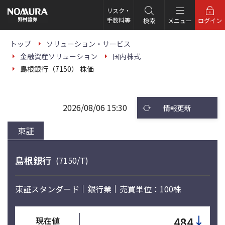
こ
の
リスク・
ペ
手数料等
検索
メニュー
ログイン
ー
ジ
の
トップ
ソリューション・サービス
本
金融資産ソリューション
国内株式
文
へ
島根銀行（7150） 株価
2026/08/06 15:30
情報更新
東証
島根銀行
(7150/T)
東証スタンダード
銀行業
売買単位：100株
↓
484
現在値