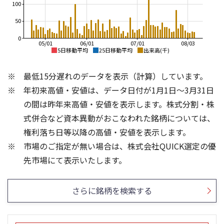
100
50
0
05/01
06/01
07/01
08/03
5日移動平均
25日移動平均
出来高(千)
750
900
最低15分遅れのデータを表示（計算）しています。
700
800
年初来高値・安値は、データ日付が1月1日～3月31日
650
700
600
の間は昨年来高値・安値を表示します。株式分割・株
550
600
式併合など資本異動がおこなわれた銘柄については、
500
権利落ち日等以降の高値・安値を表示します。
500
450
市場のご指定が無い場合は、株式会社QUICK選定の優
400
400
150
100
先市場にて表示いたします。
100
50
50
さらに銘柄を検索する
0
0
25/04
21/01
25/06
22/01
25/08
25/10
23/01
25/12
24/01
26/02
25/01
26/04
26/06
26/01
26/08
5ヶ月移動平均
13週移動平均
25ヶ月移動平均
26週移動平均
出来高(千)
出来高(千)