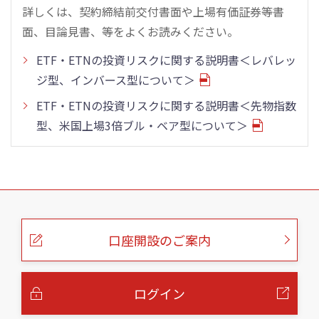
詳しくは、契約締結前交付書面や上場有価証券等書
面、目論見書、等をよくお読みください。
ETF・ETNの投資リスクに関する説明書＜レバレッ
ジ型、インバース型について＞
ETF・ETNの投資リスクに関する説明書＜先物指数
型、米国上場3倍ブル・ベア型について＞
こ
の
ペ
ー
口座開設のご案内
ジ
の
本
文
へ
ログイン