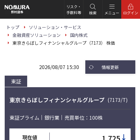
こ
の
リスク・
ペ
手数料等
検索
メニュー
ログイン
ー
ジ
の
トップ
ソリューション・サービス
本
金融資産ソリューション
国内株式
文
へ
東京きらぼしフィナンシャルグループ（7173） 株価
2026/08/07 15:30
情報更新
東証
東京きらぼしフィナンシャルグループ
(7173/T)
東証プライム
銀行業
売買単位：100株
↓
1,725
現在値