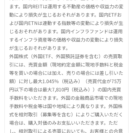
ます。国内REITは運用する不動産の価格や収益力の変
動により損失が生じるおそれがあります。国内ETFお
よび国内ETNは連動する指数等の変動により損失が生
じるおそれがあります。国内インフラファンドは運用
するインフラ資産等の価格や収益力の変動により損失
が生じるおそれがあります。
外国株式（外国ETF、外国預託証券を含む）の売買取
引には、売買金額（現地約定金額に現地手数料と税金
等を買いの場合には加え、売りの場合には差し引いた
額）に対し最大1.045％（税込み）（売買代金が75万
円以下の場合は最大7,810円（税込み））の国内売買
手数料をいただきます。外国の金融商品市場での現地
手数料や税金等は国や地域により異なります。外国株
式を相対取引（募集等を含む）によりご購入いただく
場合は、購入対価のみお支払いいただきます。ただ
し、相対取引による売買においても、お客様との合意