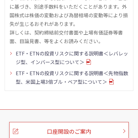
に基づき、別途手数料をいただくことがあります。外
国株式は株価の変動および為替相場の変動等により損
失が生じるおそれがあります。
詳しくは、契約締結前交付書面や上場有価証券等書
面、目論見書、等をよくお読みください。
ETF・ETNの投資リスクに関する説明書＜レバレッ
ジ型、インバース型について＞
ETF・ETNの投資リスクに関する説明書＜先物指数
型、米国上場3倍ブル・ベア型について＞
こ
の
ペ
ー
口座開設のご案内
ジ
の