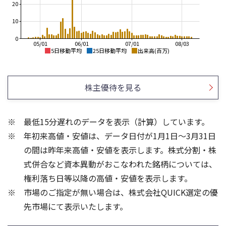
20
10
0
05/01
06/01
07/01
08/03
5日移動平均
25日移動平均
出来高(百万)
2,000
2,000
1,800
株主優待を見る
1,600
1,500
1,400
1,200
1,000
1,000
最低15分遅れのデータを表示（計算）しています。
800
500
年初来高値・安値は、データ日付が1月1日～3月31日
600
400
0
の間は昨年来高値・安値を表示します。株式分割・株
10
6
式併合など資本異動がおこなわれた銘柄については、
4
権利落ち日等以降の高値・安値を表示します。
5
2
市場のご指定が無い場合は、株式会社QUICK選定の優
先市場にて表示いたします。
0
0
25/04
21/01
25/06
22/01
25/08
23/01
25/10
25/12
24/01
26/02
25/01
26/04
26/06
26/01
26/08
5ヶ月移動平均
13週移動平均
25ヶ月移動平均
26週移動平均
出来高(百万)
出来高(百万)