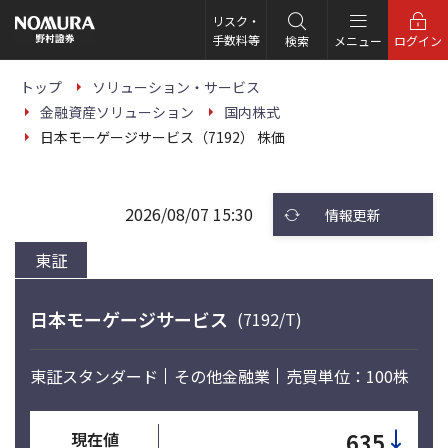
こ
の
リスク・
ペ
手数料等
検索
メニュー
ログイン
ー
ジ
の
トップ
ソリューション・サービス
本
金融資産ソリューション
国内株式
文
へ
日本モーゲージサービス（7192） 株価
2026/08/07 15:30
情報更新
東証
日本モーゲージサービス
(7192/T)
東証スタンダード
その他金融業
売買単位：100株
↓
635
現在値