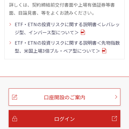
詳しくは、契約締結前交付書面や上場有価証券等書
面、目論見書、等をよくお読みください。
ETF・ETNの投資リスクに関する説明書＜レバレッ
ジ型、インバース型について＞
ETF・ETNの投資リスクに関する説明書＜先物指数
型、米国上場3倍ブル・ベア型について＞
こ
の
ペ
ー
口座開設のご案内
ジ
の
本
文
へ
ログイン