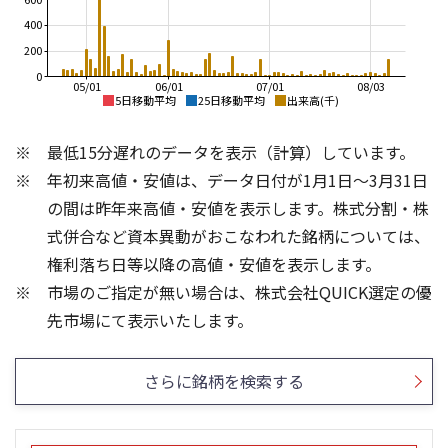
400
200
0
05/01
06/01
07/01
08/03
5日移動平均
25日移動平均
出来高(千)
1,400
800
最低15分遅れのデータを表示（計算）しています。
1,200
700
年初来高値・安値は、データ日付が1月1日～3月31日
1,000
600
の間は昨年来高値・安値を表示します。株式分割・株
800
500
式併合など資本異動がおこなわれた銘柄については、
600
権利落ち日等以降の高値・安値を表示します。
400
400
市場のご指定が無い場合は、株式会社QUICK選定の優
300
200
300
200
先市場にて表示いたします。
150
200
100
100
さらに銘柄を検索する
50
0
0
25/04
21/01
25/06
22/01
25/08
23/01
25/10
25/12
24/01
26/02
25/01
26/04
26/06
26/01
26/08
5ヶ月移動平均
13週移動平均
25ヶ月移動平均
26週移動平均
出来高(千)
出来高(千)