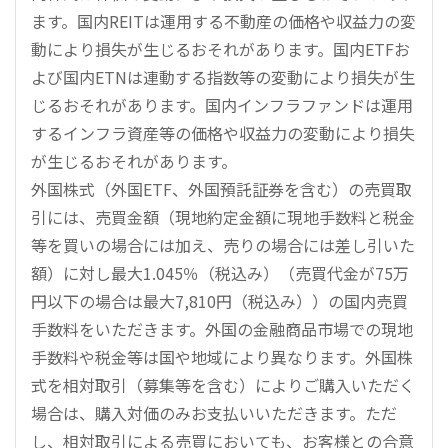
ます。国内REITは運用する不動産の価格や収益力の変
動により損失が生じるおそれがあります。国内ETFお
よび国内ETNは連動する指数等の変動により損失が生
じるおそれがあります。国内インフラファンドは運用
するインフラ資産等の価格や収益力の変動により損失
が生じるおそれがあります。
外国株式（外国ETF、外国預託証券を含む）の売買取
引には、売買金額（現地約定金額に現地手数料と税金
等を買いの場合には加え、売りの場合には差し引いた
額）に対し最大1.045％（税込み）（売買代金が75万
円以下の場合は最大7,810円（税込み））の国内売買
手数料をいただきます。外国の金融商品市場での現地
手数料や税金等は国や地域により異なります。外国株
式を相対取引（募集等を含む）によりご購入いただく
場合は、購入対価のみお支払いいただきます。ただ
し、相対取引による売買においても、お客様との合意