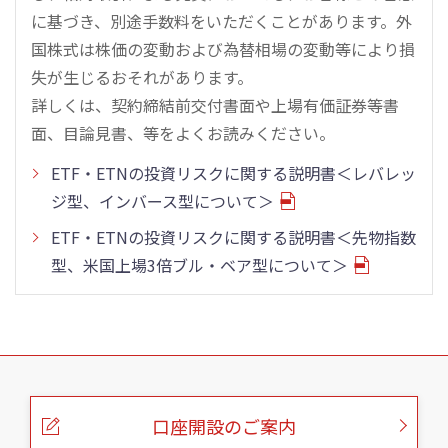
に基づき、別途手数料をいただくことがあります。外
国株式は株価の変動および為替相場の変動等により損
失が生じるおそれがあります。
詳しくは、契約締結前交付書面や上場有価証券等書
面、目論見書、等をよくお読みください。
ETF・ETNの投資リスクに関する説明書＜レバレッ
ジ型、インバース型について＞
ETF・ETNの投資リスクに関する説明書＜先物指数
型、米国上場3倍ブル・ベア型について＞
こ
の
ペ
ー
口座開設のご案内
ジ
の