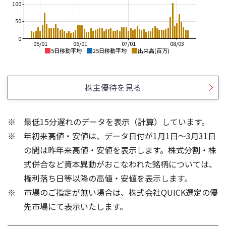
100
50
0
05/01
06/01
07/01
08/03
5日移動平均
25日移動平均
出来高(百万)
4,500
4,500
4,000
4,000
株主優待を見る
3,500
3,500
3,000
2,500
3,000
最低15分遅れのデータを表示（計算）しています。
2,000
2,500
年初来高値・安値は、データ日付が1月1日～3月31日
1,500
2,000
1,000
の間は昨年来高値・安値を表示します。株式分割・株
80
60
式併合など資本異動がおこなわれた銘柄については、
60
40
権利落ち日等以降の高値・安値を表示します。
40
20
市場のご指定が無い場合は、株式会社QUICK選定の優
20
先市場にて表示いたします。
0
0
25/04
21/01
25/06
22/01
25/08
25/10
23/01
25/12
24/01
26/02
25/01
26/04
26/06
26/01
26/08
5ヶ月移動平均
13週移動平均
25ヶ月移動平均
26週移動平均
出来高(百万)
出来高(百万)