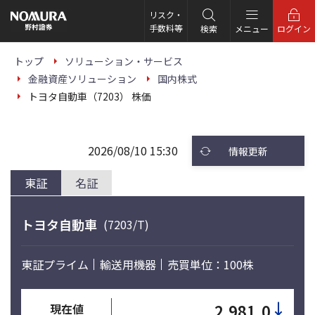
こ
の
リスク・
ペ
手数料等
検索
メニュー
ログイン
ー
ジ
の
トップ
ソリューション・サービス
本
金融資産ソリューション
国内株式
文
へ
トヨタ自動車（7203） 株価
2026/08/10 15:30
情報更新
東証
名証
トヨタ自動車
(7203/T)
東証プライム
輸送用機器
売買単位：100株
↓
2,981.0
現在値