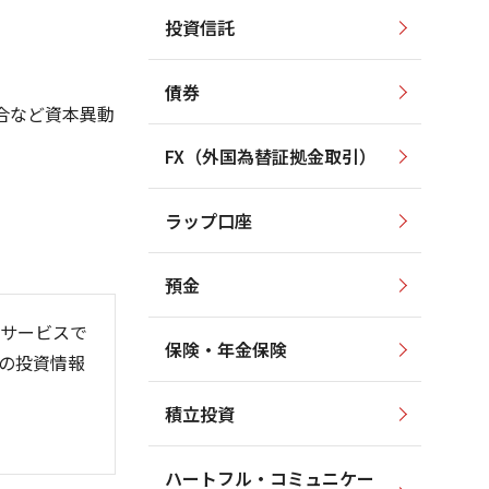
投資信託
1,400
2,500
1,200
2,000
債券
合など資本異動
1,000
1,500
FX（外国為替証拠金取引）
1,000
800
600
500
ラップ口座
400
0
預金
サービスで
保険・年金保険
の投資情報
6/06
26/01
26/08
)
積立投資
ハートフル・コミュニケー