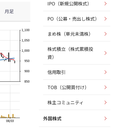
IPO（新規公開株式）
月足
PO（公募・売出し株式）
1,100
まめ株（単元未満株）
1,050
株式積立（株式累積投
1,000
資）
950
900
信用取引
850
TOB（公開買付け）
株主コミュニティ
外国株式
08/03