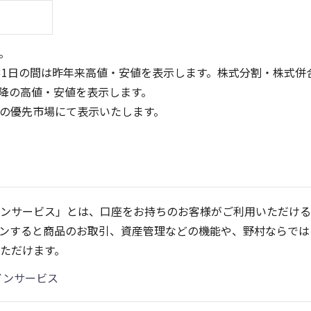
。
31日の間は昨年来高値・安値を表示します。株式分割・株式併
降の高値・安値を表示します。
定の優先市場にて表示いたします。
40
1,000
30
20
500
ンサービス」とは、口座をお持ちのお客様がご利用いただける
10
ンすると商品のお取引、資産管理などの機能や、野村ならでは
0
0
25/04
25/06
22/01
25/08
25/10
23/01
25/12
24/01
26/02
25/01
26/04
2
ただけます。
13週移動平均
5ヶ月移動平均
26週移動平均
25ヶ月移動平均
出来高(千)
出来高(千
インサービス