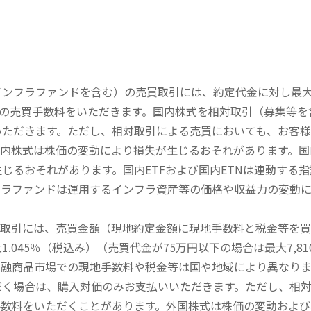
内インフラファンドを含む）の売買取引には、約定代金に対し最大1
））の売買手数料をいただきます。国内株式を相対取引（募集等
いただきます。ただし、相対取引による売買においても、お客
内株式は株価の変動により損失が生じるおそれがあります。国内
じるおそれがあります。国内ETFおよび国内ETNは連動する
フラファンドは運用するインフラ資産等の価格や収益力の変動
買取引には、売買金額（現地約定金額に現地手数料と税金等を
045％（税込み）（売買代金が75万円以下の場合は最大7,81
金融商品市場での現地手数料や税金等は国や地域により異なりま
だく場合は、購入対価のみお支払いいただきます。ただし、相
手数料をいただくことがあります。外国株式は株価の変動および