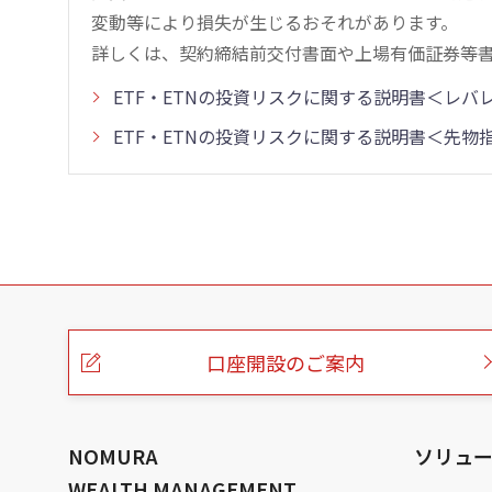
変動等により損失が生じるおそれがあります。
詳しくは、契約締結前交付書面や上場有価証券等
ETF・ETNの投資リスクに関する説明書＜レ
ETF・ETNの投資リスクに関する説明書＜先
こ
の
ペ
ー
口座開設のご案内
ジ
の
本
文
へ
NOMURA
ソリュ
WEALTH MANAGEMENT