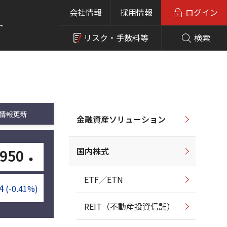
会社情報
採用情報
ログイン
ト
リスク・
手数料等
検索
情報更新
金融資産ソリューション
国内株式
950
・
ETF／ETN
4
(-0.41%)
REIT（不動産投資信託）