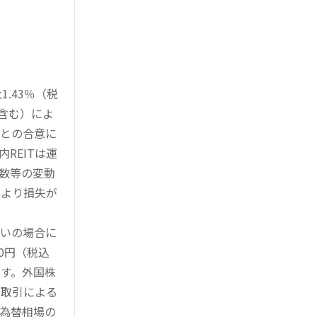
.43％（税
を含む）によ
様との合意に
REITは運
指数等の変動
により損失が
買いの場合に
0円（税込
す。外国株
対取引による
為替相場の