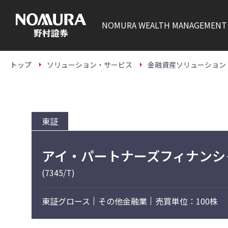
こ
の
ペ
NOMURA
WEALTH MANAGEMENT
ー
ジ
の
本
文
トップ
ソリューション・サービス
金融資産ソリューション
へ
東証
アイ・パートナーズフィナンシ
(7345/T)
東証グロース
その他金融業
売買単位：100株