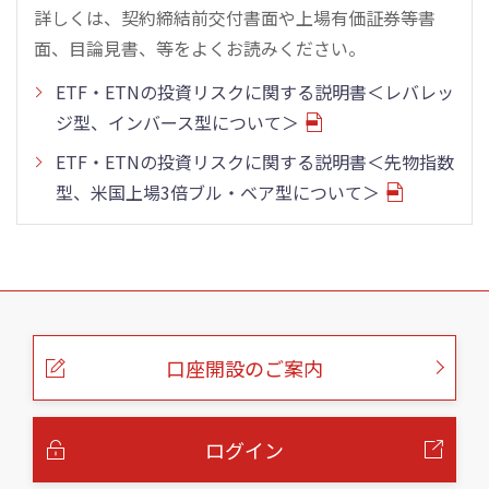
詳しくは、契約締結前交付書面や上場有価証券等書
面、目論見書、等をよくお読みください。
ETF・ETNの投資リスクに関する説明書＜レバレッ
ジ型、インバース型について＞
ETF・ETNの投資リスクに関する説明書＜先物指数
型、米国上場3倍ブル・ベア型について＞
こ
の
ペ
ー
口座開設のご案内
ジ
の
本
文
へ
ログイン