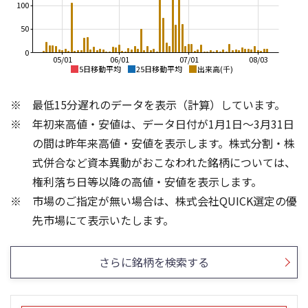
100
50
0
05/01
06/01
07/01
08/03
5日移動平均
25日移動平均
出来高(千)
1,000
1,800
最低15分遅れのデータを表示（計算）しています。
1,600
900
1,400
年初来高値・安値は、データ日付が1月1日～3月31日
800
1,200
700
の間は昨年来高値・安値を表示します。株式分割・株
1,000
600
式併合など資本異動がおこなわれた銘柄については、
800
500
600
権利落ち日等以降の高値・安値を表示します。
400
400
市場のご指定が無い場合は、株式会社QUICK選定の優
300
200
300
1,500
先市場にて表示いたします。
200
1,000
100
500
さらに銘柄を検索する
0
0
25/04
25/06
22/01
25/08
25/10
23/01
25/12
24/01
26/02
25/01
26/04
26/06
26/01
26/08
5ヶ月移動平均
13週移動平均
26週移動平均
25ヶ月移動平均
出来高(千)
出来高(千)