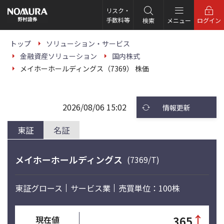
こ
の
リスク・
ペ
手数料等
検索
メニュー
ログイン
ー
ジ
の
トップ
ソリューション・サービス
本
金融資産ソリューション
国内株式
文
へ
メイホーホールディングス（7369） 株価
2026/08/06 15:02
情報更新
東証
名証
メイホーホールディングス
(7369/T)
東証グロース
サービス業
売買単位：100株
↑
365
現在値