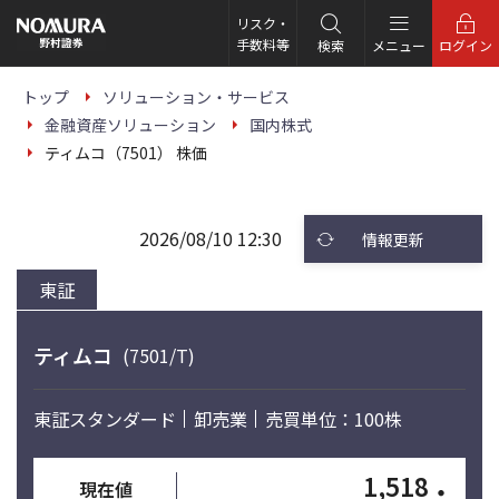
こ
の
リスク・
ペ
手数料等
検索
メニュー
ログイン
ー
ジ
の
トップ
ソリューション・サービス
本
金融資産ソリューション
国内株式
文
へ
ティムコ（7501） 株価
2026/08/10 12:30
情報更新
東証
ティムコ
(7501/T)
東証スタンダード
卸売業
売買単位：100株
1,518
・
現在値