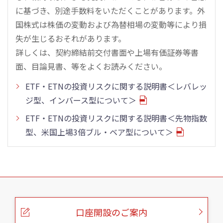
に基づき、別途手数料をいただくことがあります。外
国株式は株価の変動および為替相場の変動等により損
失が生じるおそれがあります。
詳しくは、契約締結前交付書面や上場有価証券等書
面、目論見書、等をよくお読みください。
ETF・ETNの投資リスクに関する説明書＜レバレッ
ジ型、インバース型について＞
ETF・ETNの投資リスクに関する説明書＜先物指数
型、米国上場3倍ブル・ベア型について＞
こ
の
ペ
ー
口座開設のご案内
ジ
の