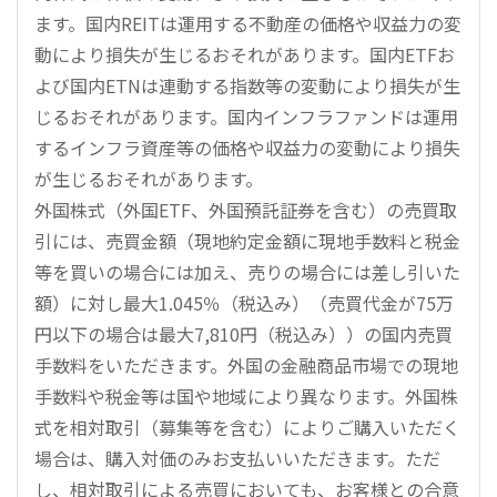
ます。国内REITは運用する不動産の価格や収益力の変
動により損失が生じるおそれがあります。国内ETFお
よび国内ETNは連動する指数等の変動により損失が生
じるおそれがあります。国内インフラファンドは運用
するインフラ資産等の価格や収益力の変動により損失
が生じるおそれがあります。
外国株式（外国ETF、外国預託証券を含む）の売買取
引には、売買金額（現地約定金額に現地手数料と税金
等を買いの場合には加え、売りの場合には差し引いた
額）に対し最大1.045％（税込み）（売買代金が75万
円以下の場合は最大7,810円（税込み））の国内売買
手数料をいただきます。外国の金融商品市場での現地
手数料や税金等は国や地域により異なります。外国株
式を相対取引（募集等を含む）によりご購入いただく
場合は、購入対価のみお支払いいただきます。ただ
し、相対取引による売買においても、お客様との合意