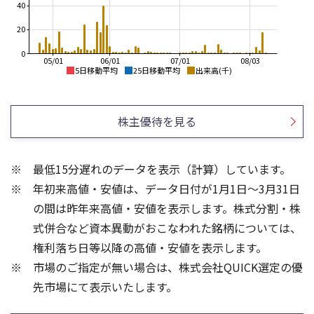
40
20
0
05/01
06/01
07/01
08/03
5日移動平均
25日移動平均
出来高(千)
2,500
2,500
株主優待を見る
2,000
2,000
1,500
1,500
最低15分遅れのデータを表示（計算）しています。
1,000
1,000
年初来高値・安値は、データ日付が1月1日～3月31日
500
500
の間は昨年来高値・安値を表示します。株式分割・株
150
60
式併合など資本異動がおこなわれた銘柄については、
100
40
権利落ち日等以降の高値・安値を表示します。
20
50
市場のご指定が無い場合は、株式会社QUICK選定の優
先市場にて表示いたします。
0
0
25/04
21/01
25/06
22/01
25/08
25/10
23/01
25/12
24/01
26/02
25/01
26/04
26/06
26/01
26/08
5ヶ月移動平均
13週移動平均
25ヶ月移動平均
26週移動平均
出来高(千)
出来高(千)