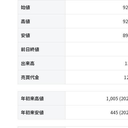
始値
9
高値
9
安値
8
前日終値
出来高
1
売買代金
1
年初来高値
1,005
(20
年初来安値
445
(20