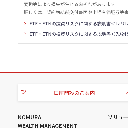
変動等により損失が生じるおそれがあります。
詳しくは、契約締結前交付書面や上場有価証券等
ETF・ETNの投資リスクに関する説明書＜レ
ETF・ETNの投資リスクに関する説明書＜先
こ
の
ペ
ー
口座開設のご案内
ジ
の
本
文
へ
NOMURA
ソリュ
WEALTH MANAGEMENT