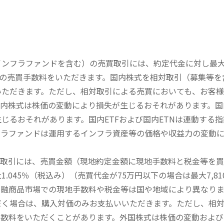
内インフラファンドを含む）の売買取引には、約定代金に対し最大1
））の売買手数料をいただきます。国内株式を相対取引（募集等
いただきます。ただし、相対取引による売買においても、お客
内株式は株価の変動により損失が生じるおそれがあります。国内
じるおそれがあります。国内ETFおよび国内ETNは連動する
フラファンドは運用するインフラ資産等の価格や収益力の変動
買取引には、売買金額（現地約定金額に現地手数料と税金等を
045％（税込み）（売買代金が75万円以下の場合は最大7,81
金融商品市場での現地手数料や税金等は国や地域により異なりま
だく場合は、購入対価のみお支払いいただきます。ただし、相
手数料をいただくことがあります。外国株式は株価の変動および