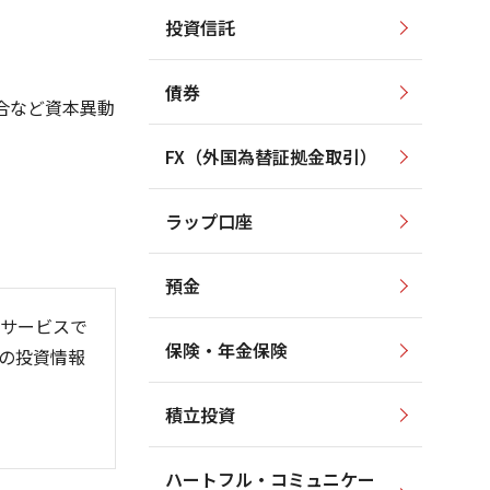
投資信託
1,100
3,000
1,000
2,500
900
債券
2,000
合など資本異動
800
1,500
700
FX（外国為替証拠金取引）
1,000
600
500
500
ラップ口座
400
0
預金
サービスで
保険・年金保険
の投資情報
6/06
26/01
26/08
積立投資
ハートフル・コミュニケー