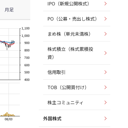
IPO（新規公開株式）
月足
PO（公募・売出し株式）
1,100
まめ株（単元未満株）
1,000
900
株式積立（株式累積投
800
資）
700
600
信用取引
500
400
TOB（公開買付け）
株主コミュニティ
外国株式
08/03