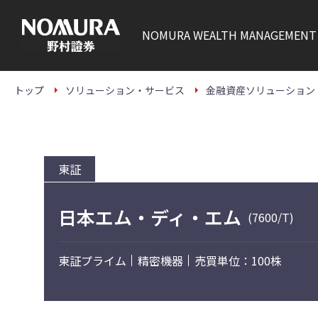
こ
の
ペ
NOMURA
WEALTH MANAGEMENT
ー
ジ
の
本
文
トップ
ソリューション・サービス
金融資産ソリューション
へ
東証
日本エム・ディ・エム
(7600/T)
東証プライム
精密機器
売買単位：100株