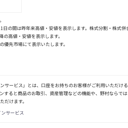
。
31日の間は昨年来高値・安値を表示します。株式分割・株式併
降の高値・安値を表示します。
定の優先市場にて表示いたします。
1,500
800
600
1,000
400
ンサービス」とは、口座をお持ちのお客様がご利用いただける
500
200
ンすると商品のお取引、資産管理などの機能や、野村ならでは
0
0
25/04
21/01
25/06
22/01
25/08
23/01
25/10
25/12
24/01
26/02
25/01
26/04
2
ただけます。
5ヶ月移動平均
13週移動平均
25ヶ月移動平均
26週移動平均
出来高(千)
出来高(千)
インサービス