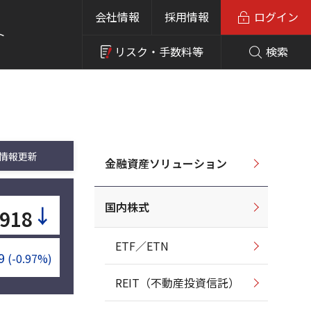
会社情報
採用情報
ログイン
ト
リスク・
手数料等
検索
情報更新
金融資産ソリューション
国内株式
↓
918
ETF／ETN
9
(-0.97%)
REIT（不動産投資信託）