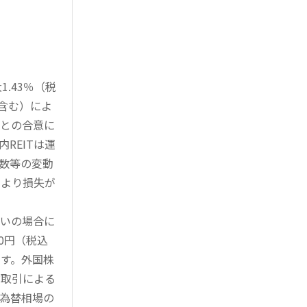
.43％（税
を含む）によ
様との合意に
REITは運
指数等の変動
により損失が
買いの場合に
0円（税込
す。外国株
対取引による
為替相場の