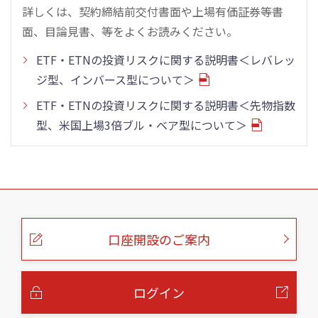
詳しくは、契約締結前交付書面や上場有価証券等書
面、目論見書、等をよくお読みください。
ETF・ETNの投資リスクに関する説明書＜レバレッ
ジ型、インバース型について＞
ETF・ETNの投資リスクに関する説明書＜先物指数
型、米国上場3倍ブル・ベア型について＞
こ
の
ペ
ー
口座開設のご案内
ジ
の
本
文
へ
ログイン