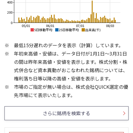
400
200
0
05/01
06/01
07/01
08/03
5日移動平均
25日移動平均
出来高(千)
1,000
1,000
最低15分遅れのデータを表示（計算）しています。
900
800
800
年初来高値・安値は、データ日付が1月1日～3月31日
700
600
の間は昨年来高値・安値を表示します。株式分割・株
600
400
式併合など資本異動がおこなわれた銘柄については、
500
400
権利落ち日等以降の高値・安値を表示します。
200
300
市場のご指定が無い場合は、株式会社QUICK選定の優
200
0
800
3
先市場にて表示いたします。
600
2
400
1
さらに銘柄を検索する
200
0
0
21/01
25/04
25/06
22/01
25/08
23/01
25/10
25/12
24/01
26/02
25/01
26/04
26/06
26/01
26/08
5ヶ月移動平均
13週移動平均
25ヶ月移動平均
26週移動平均
出来高(百万)
出来高(千)