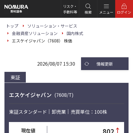
こ
の
リスク・
ペ
手数料等
検索
メニュー
ログイン
ー
ジ
の
トップ
ソリューション・サービス
本
金融資産ソリューション
国内株式
文
へ
エスケイジャパン（7608） 株価
2026/08/07 15:30
情報更新
東証
エスケイジャパン
(7608/T)
東証スタンダード
卸売業
売買単位：100株
↑
802
現在値