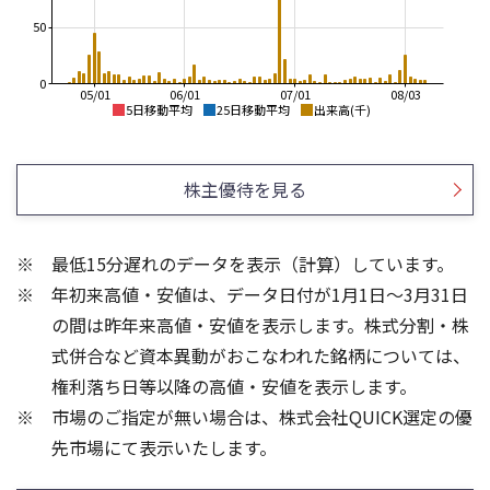
50
0
05/01
06/01
07/01
08/03
5日移動平均
25日移動平均
出来高(千)
550
700
600
500
株主優待を見る
500
450
400
400
最低15分遅れのデータを表示（計算）しています。
300
350
年初来高値・安値は、データ日付が1月1日～3月31日
200
300
100
の間は昨年来高値・安値を表示します。株式分割・株
300
3
式併合など資本異動がおこなわれた銘柄については、
200
2
権利落ち日等以降の高値・安値を表示します。
100
1
市場のご指定が無い場合は、株式会社QUICK選定の優
先市場にて表示いたします。
0
0
21/01
25/04
25/06
22/01
25/08
23/01
25/10
25/12
24/01
26/02
25/01
26/04
26/06
26/01
26/08
5ヶ月移動平均
13週移動平均
25ヶ月移動平均
26週移動平均
出来高(百万)
出来高(千)