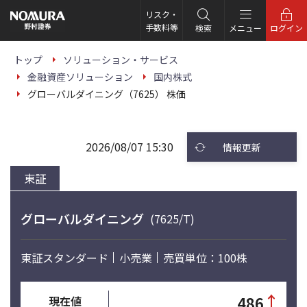
こ
の
リスク・
ペ
手数料等
検索
メニュー
ログイン
ー
ジ
の
トップ
ソリューション・サービス
本
金融資産ソリューション
国内株式
文
へ
グローバルダイニング（7625） 株価
2026/08/07 15:30
情報更新
東証
グローバルダイニング
(7625/T)
東証スタンダード
小売業
売買単位：100株
↑
486
現在値