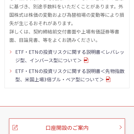
に基づき、別途手数料をいただくことがあります。外
国株式は株価の変動および為替相場の変動等により損
失が生じるおそれがあります。
詳しくは、契約締結前交付書面や上場有価証券等書
面、目論見書、等をよくお読みください。
ETF・ETNの投資リスクに関する説明書＜レバレッ
ジ型、インバース型について＞
ETF・ETNの投資リスクに関する説明書＜先物指数
型、米国上場3倍ブル・ベア型について＞
こ
の
ペ
ー
口座開設のご案内
ジ
の