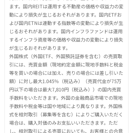
ます。国内REITは運用する不動産の価格や収益力の変
動により損失が生じるおそれがあります。国内ETFお
よび国内ETNは連動する指数等の変動により損失が生
じるおそれがあります。国内インフラファンドは運用
するインフラ資産等の価格や収益力の変動により損失
が生じるおそれがあります。
外国株式（外国ETF、外国預託証券を含む）の売買取
引には、売買金額（現地約定金額に現地手数料と税金
等を買いの場合には加え、売りの場合には差し引いた
額）に対し最大1.045％（税込み）（売買代金が75万
円以下の場合は最大7,810円（税込み））の国内売買
手数料をいただきます。外国の金融商品市場での現地
手数料や税金等は国や地域により異なります。外国株
式を相対取引（募集等を含む）によりご購入いただく
場合は、購入対価のみお支払いいただきます。ただ
し、相対取引による売買においても、お客様との合意