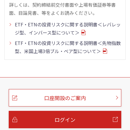
詳しくは、契約締結前交付書面や上場有価証券等書
面、目論見書、等をよくお読みください。
ETF・ETNの投資リスクに関する説明書＜レバレッ
ジ型、インバース型について＞
ETF・ETNの投資リスクに関する説明書＜先物指数
型、米国上場3倍ブル・ベア型について＞
こ
の
ペ
ー
口座開設のご案内
ジ
の
本
文
へ
ログイン