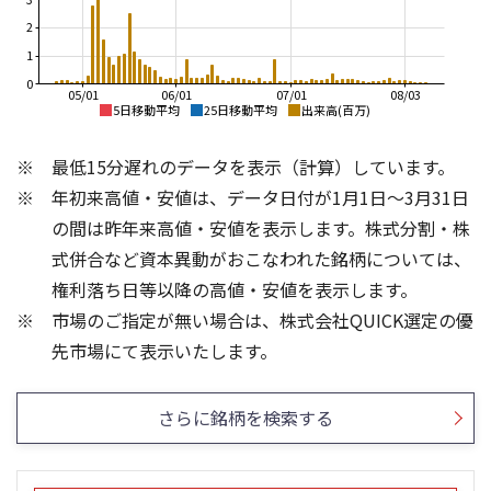
2
1
0
05/01
06/01
07/01
08/03
5日移動平均
25日移動平均
出来高(百万)
2,000
300
最低15分遅れのデータを表示（計算）しています。
280
1,500
年初来高値・安値は、データ日付が1月1日～3月31日
260
240
の間は昨年来高値・安値を表示します。株式分割・株
1,000
220
式併合など資本異動がおこなわれた銘柄については、
200
500
権利落ち日等以降の高値・安値を表示します。
180
市場のご指定が無い場合は、株式会社QUICK選定の優
160
0
8
8
先市場にて表示いたします。
6
6
4
4
さらに銘柄を検索する
2
2
0
0
25/04
21/01
25/06
22/01
25/08
23/01
25/10
25/12
24/01
26/02
25/01
26/04
26/06
26/01
26/08
5ヶ月移動平均
13週移動平均
25ヶ月移動平均
26週移動平均
出来高(百万)
出来高(百万)