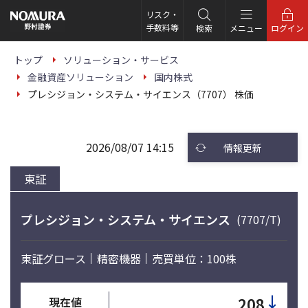
こ
の
リスク・
ペ
手数料等
検索
メニュー
ログイン
ー
ジ
の
トップ
ソリューション・サービス
本
金融資産ソリューション
国内株式
文
へ
プレシジョン・システム・サイエンス（7707） 株価
2026/08/07 14:15
情報更新
東証
プレシジョン・システム・サイエンス
(7707/T)
東証グロース
精密機器
売買単位：100株
↓
208
現在値