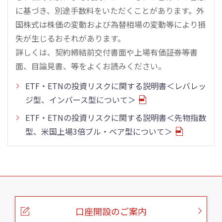
に基づき、別途手数料をいただくことがあります。外
国株式は株価の変動および為替相場の変動等により損
失が生じるおそれがあります。
詳しくは、契約締結前交付書面や上場有価証券等書
面、目論見書、等をよくお読みください。
ETF・ETNの投資リスクに関する説明書＜レバレッ
ジ型、インバース型について＞
ETF・ETNの投資リスクに関する説明書＜先物指数
型、米国上場3倍ブル・ベア型について＞
こ
の
ペ
ー
口座開設のご案内
ジ
の