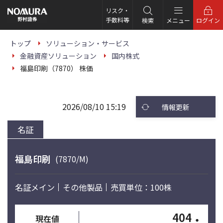
こ
の
リスク・
ペ
手数料等
検索
メニュー
ログイン
ー
ジ
の
トップ
ソリューション・サービス
本
金融資産ソリューション
国内株式
文
へ
福島印刷（7870） 株価
2026/08/10 15:19
情報更新
名証
福島印刷
(7870/M)
名証メイン
その他製品
売買単位：100株
404
・
現在値