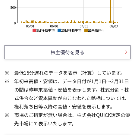
500
0
05/01
06/01
07/01
08/03
5日移動平均
25日移動平均
出来高(千)
140
600
500
130
株主優待を見る
400
120
300
110
最低15分遅れのデータを表示（計算）しています。
200
100
年初来高値・安値は、データ日付が1月1日～3月31日
100
90
0
の間は昨年来高値・安値を表示します。株式分割・株
2,000
3
式併合など資本異動がおこなわれた銘柄については、
1,500
2
権利落ち日等以降の高値・安値を表示します。
1,000
1
市場のご指定が無い場合は、株式会社QUICK選定の優
500
先市場にて表示いたします。
0
0
21/01
25/04
25/06
22/01
25/08
23/01
25/10
25/12
24/01
26/02
25/01
26/04
26/06
26/01
26/08
5ヶ月移動平均
13週移動平均
25ヶ月移動平均
26週移動平均
出来高(百万)
出来高(千)