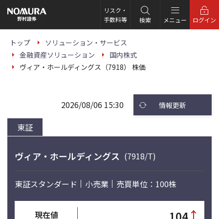
こ
の
リスク・
ペ
手数料等
検索
メニュー
ログイン
ー
ジ
の
トップ
ソリューション・サービス
本
金融資産ソリューション
国内株式
文
へ
ヴィア・ホールディングス（7918） 株価
2026/08/06 15:30
情報更新
東証
ヴィア・ホールディングス
(7918/T)
東証スタンダード
小売業
売買単位：100株
↑
104
現在値