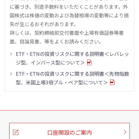
に基づき、別途手数料をいただくことがあります。外
国株式は株価の変動および為替相場の変動等により損
失が生じるおそれがあります。
詳しくは、契約締結前交付書面や上場有価証券等書
面、目論見書、等をよくお読みください。
ETF・ETNの投資リスクに関する説明書＜レバレッ
ジ型、インバース型について＞
ETF・ETNの投資リスクに関する説明書＜先物指数
型、米国上場3倍ブル・ベア型について＞
こ
の
ペ
ー
口座開設のご案内
ジ
の