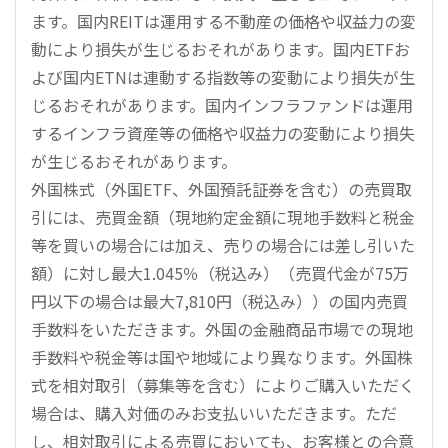
ます。国内REITは運用する不動産の価格や収益力の変
動により損失が生じるおそれがあります。国内ETFお
よび国内ETNは連動する指数等の変動により損失が生
じるおそれがあります。国内インフラファンドは運用
するインフラ資産等の価格や収益力の変動により損失
が生じるおそれがあります。
外国株式（外国ETF、外国預託証券を含む）の売買取
引には、売買金額（現地約定金額に現地手数料と税金
等を買いの場合には加え、売りの場合には差し引いた
額）に対し最大1.045％（税込み）（売買代金が75万
円以下の場合は最大7,810円（税込み））の国内売買
手数料をいただきます。外国の金融商品市場での現地
手数料や税金等は国や地域により異なります。外国株
式を相対取引（募集等を含む）によりご購入いただく
場合は、購入対価のみお支払いいただきます。ただ
し、相対取引による売買においても、お客様との合意