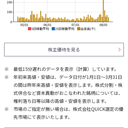
200
100
0
05/01
06/01
07/01
08/03
5日移動平均
25日移動平均
出来高(千)
3,000
3,000
2,500
株主優待を見る
2,500
2,000
2,000
1,500
最低15分遅れのデータを表示（計算）しています。
1,500
1,000
年初来高値・安値は、データ日付が1月1日～3月31日
1,000
500
の間は昨年来高値・安値を表示します。株式分割・株
150
150
式併合など資本異動がおこなわれた銘柄については、
100
100
権利落ち日等以降の高値・安値を表示します。
50
50
市場のご指定が無い場合は、株式会社QUICK選定の優
先市場にて表示いたします。
0
0
25/04
21/01
25/06
22/01
25/08
25/10
23/01
25/12
24/01
26/02
25/01
26/04
26/06
26/01
26/08
5ヶ月移動平均
13週移動平均
25ヶ月移動平均
26週移動平均
出来高(千)
出来高(千)