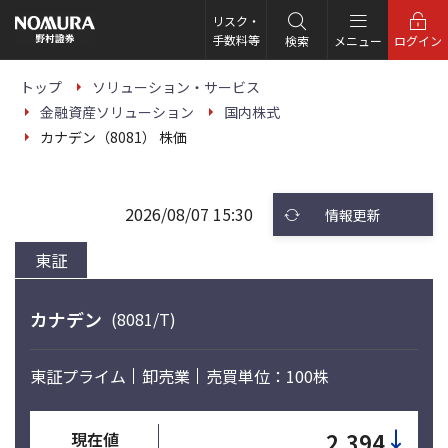
こ
の
リスク・
ペ
手数料等
検索
メニュー
ログイン
ー
ジ
の
トップ
ソリューション・サービス
本
金融資産ソリューション
国内株式
文
へ
カナデン（8081） 株価
2026/08/07 15:30
情報更新
東証
カナデン
(8081/T)
東証プライム
卸売業
売買単位：100株
↓
2,394
現在値