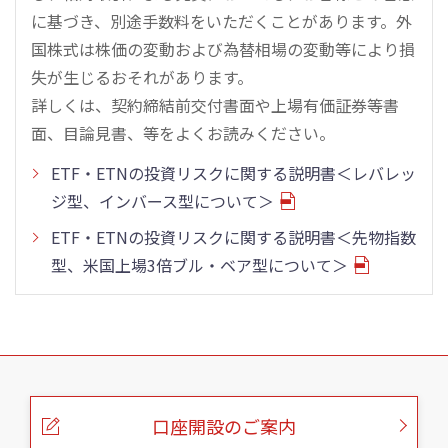
に基づき、別途手数料をいただくことがあります。外
国株式は株価の変動および為替相場の変動等により損
失が生じるおそれがあります。
詳しくは、契約締結前交付書面や上場有価証券等書
面、目論見書、等をよくお読みください。
ETF・ETNの投資リスクに関する説明書＜レバレッ
ジ型、インバース型について＞
ETF・ETNの投資リスクに関する説明書＜先物指数
型、米国上場3倍ブル・ベア型について＞
こ
の
ペ
ー
口座開設のご案内
ジ
の