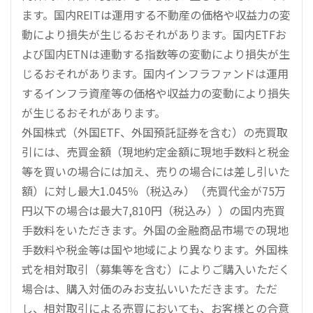
ます。国内REITは運用する不動産の価格や収益力の変
動により損失が生じるおそれがあります。国内ETFお
よび国内ETNは連動する指数等の変動により損失が生
じるおそれがあります。国内インフラファンドは運用
するインフラ資産等の価格や収益力の変動により損失
が生じるおそれがあります。
外国株式（外国ETF、外国預託証券を含む）の売買取
引には、売買金額（現地約定金額に現地手数料と税金
等を買いの場合には加え、売りの場合には差し引いた
額）に対し最大1.045％（税込み）（売買代金が75万
円以下の場合は最大7,810円（税込み））の国内売買
手数料をいただきます。外国の金融商品市場での現地
手数料や税金等は国や地域により異なります。外国株
式を相対取引（募集等を含む）によりご購入いただく
場合は、購入対価のみお支払いいただきます。ただ
し、相対取引による売買においても、お客様との合意