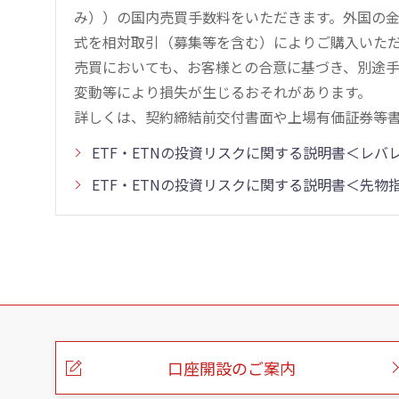
み））の国内売買手数料をいただきます。外国の
式を相対取引（募集等を含む）によりご購入いた
売買においても、お客様との合意に基づき、別途
変動等により損失が生じるおそれがあります。
詳しくは、契約締結前交付書面や上場有価証券等
ETF・ETNの投資リスクに関する説明書＜レ
ETF・ETNの投資リスクに関する説明書＜先
こ
の
ペ
ー
口座開設のご案内
ジ
の
本