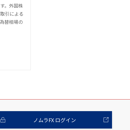
す。外国株
対取引による
為替相場の
ノムラFX ログイン