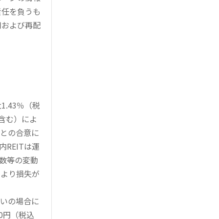
責任を負うも
用および再配
.43％（税
を含む）によ
様との合意に
REITは運
指数等の変動
により損失が
買いの場合に
0円（税込