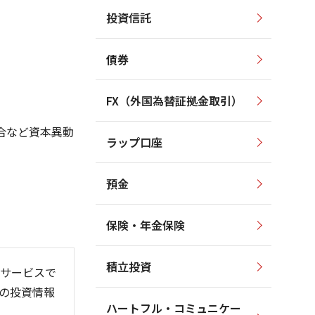
投資信託
2,400
2,500
2,200
2,000
債券
2,000
1,800
1,500
FX（外国為替証拠金取引）
1,600
1,000
1,400
合など資本異動
ラップ口座
1,200
500
預金
保険・年金保険
6/06
26/01
26/08
積立投資
サービスで
の投資情報
ハートフル・コミュニケー