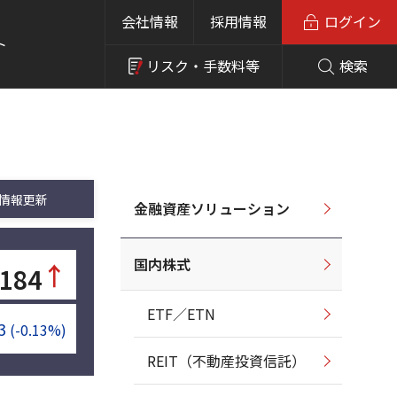
会社情報
採用情報
ログイン
ト
リスク・
手数料等
検索
情報更新
金融資産ソリューション
国内株式
↑
,184
ETF／ETN
3
(-0.13%)
REIT（不動産投資信託）