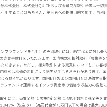
券株式会社、株式会社QUICKおよび金融商品取引所等は一切
に利用することはもちろん、第三者への提供目的で加工、再利
内インフラファンドを含む）の売買取引には、約定代金に対し最大1
））の売買手数料をいただきます。国内株式を相対取引（募集等
いただきます。ただし、相対取引による売買においても、お客
内株式は株価の変動により損失が生じるおそれがあります。国内
じるおそれがあります。国内ETFおよび国内ETNは連動する
フラファンドは運用するインフラ資産等の価格や収益力の変動
買取引には、売買金額（現地約定金額に現地手数料と税金等を
045％（税込み）（売買代金が75万円以下の場合は最大7,81