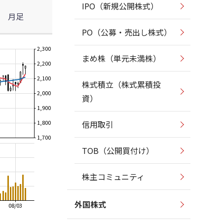
IPO（新規公開株式）
月足
PO（公募・売出し株式）
2,300
まめ株（単元未満株）
2,200
2,100
株式積立（株式累積投
2,000
資）
1,900
1,800
信用取引
1,700
TOB（公開買付け）
株主コミュニティ
外国株式
08/03