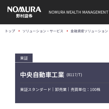
こ
の
ペ
NOMURA
WEALTH MANAGEMENT
ー
ジ
の
本
文
トップ
ソリューション・サービス
金融資産ソリューション
へ
東証
中央自動車工業
(8117/T)
東証スタンダード
卸売業
売買単位：100株