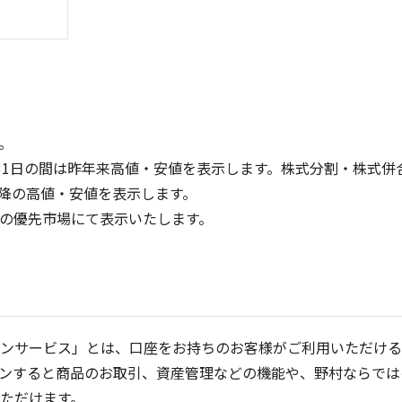
。
31日の間は昨年来高値・安値を表示します。株式分割・株式併
降の高値・安値を表示します。
300
300
定の優先市場にて表示いたします。
200
200
100
100
0
0
25/04
21/01
25/06
22/01
25/08
25/10
23/01
25/12
24/01
26/02
25/01
26/04
2
5ヶ月移動平均
13週移動平均
25ヶ月移動平均
26週移動平均
出来高(千)
出来高(千)
ンサービス」とは、口座をお持ちのお客様がご利用いただける
ンすると商品のお取引、資産管理などの機能や、野村ならでは
ただけます。