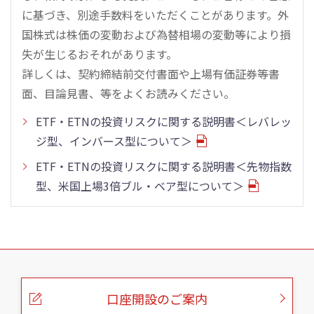
に基づき、別途手数料をいただくことがあります。外
国株式は株価の変動および為替相場の変動等により損
失が生じるおそれがあります。
詳しくは、契約締結前交付書面や上場有価証券等書
面、目論見書、等をよくお読みください。
ETF・ETNの投資リスクに関する説明書＜レバレッ
ジ型、インバース型について＞
ETF・ETNの投資リスクに関する説明書＜先物指数
型、米国上場3倍ブル・ベア型について＞
こ
の
ペ
ー
口座開設のご案内
ジ
の