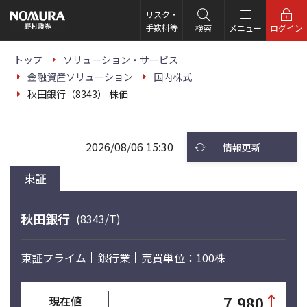
こ
の
リスク・
ペ
手数料等
検索
メニュー
ログイン
ー
ジ
の
トップ
ソリューション・サービス
本
金融資産ソリューション
国内株式
文
へ
秋田銀行（8343） 株価
2026/08/06 15:30
情報更新
東証
秋田銀行
(8343/T)
東証プライム
銀行業
売買単位：100株
↑
7,980
現在値