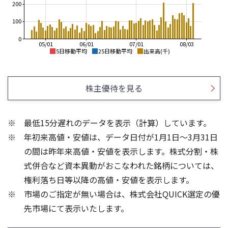
200
100
0
05/01
06/01
07/01
08/03
5日移動平均
25日移動平均
出来高(千)
9,000
9,000
8,000
8,000
株主優待を見る
7,000
7,000
6,000
6,000
5,000
5,000
4,000
4,000
最低15分遅れのデータを表示（計算）しています。
3,000
3,000
年初来高値・安値は、データ日付が1月1日～3月31日
2,000
2,000
1,000
1,000
の間は昨年来高値・安値を表示します。株式分割・株
600
150
式併合など資本異動がおこなわれた銘柄については、
400
100
権利落ち日等以降の高値・安値を表示します。
200
50
市場のご指定が無い場合は、株式会社QUICK選定の優
先市場にて表示いたします。
0
0
25/04
21/01
25/06
22/01
25/08
25/10
23/01
25/12
24/01
26/02
25/01
26/04
26/06
26/01
26/08
5ヶ月移動平均
13週移動平均
25ヶ月移動平均
26週移動平均
出来高(千)
出来高(千)