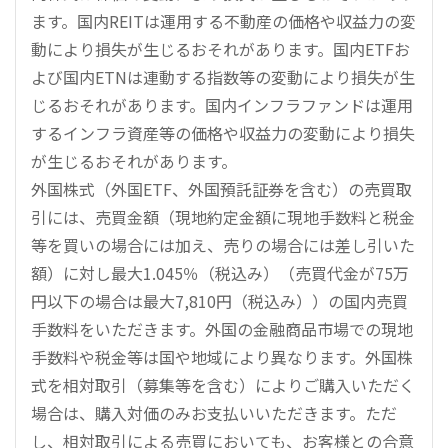
ます。国内REITは運用する不動産の価格や収益力の変
動により損失が生じるおそれがあります。国内ETFお
よび国内ETNは連動する指数等の変動により損失が生
じるおそれがあります。国内インフラファンドは運用
するインフラ資産等の価格や収益力の変動により損失
が生じるおそれがあります。
外国株式（外国ETF、外国預託証券を含む）の売買取
引には、売買金額（現地約定金額に現地手数料と税金
等を買いの場合には加え、売りの場合には差し引いた
額）に対し最大1.045％（税込み）（売買代金が75万
円以下の場合は最大7,810円（税込み））の国内売買
手数料をいただきます。外国の金融商品市場での現地
手数料や税金等は国や地域により異なります。外国株
式を相対取引（募集等を含む）によりご購入いただく
場合は、購入対価のみお支払いいただきます。ただ
し、相対取引による売買においても、お客様との合意