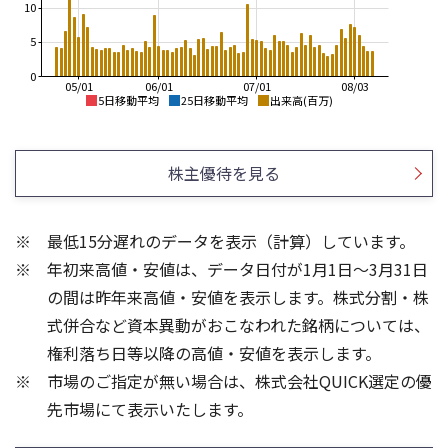
10
5
0
05/01
06/01
07/01
08/03
5日移動平均
25日移動平均
出来高(百万)
2,000
2,000
1,800
株主優待を見る
1,500
1,600
1,400
1,000
1,200
最低15分遅れのデータを表示（計算）しています。
1,000
500
年初来高値・安値は、データ日付が1月1日～3月31日
800
600
0
の間は昨年来高値・安値を表示します。株式分割・株
15
10
式併合など資本異動がおこなわれた銘柄については、
10
権利落ち日等以降の高値・安値を表示します。
5
5
市場のご指定が無い場合は、株式会社QUICK選定の優
先市場にて表示いたします。
0
0
25/04
21/01
25/06
22/01
25/08
25/10
23/01
25/12
24/01
26/02
25/01
26/04
26/06
26/01
26/08
5ヶ月移動平均
13週移動平均
25ヶ月移動平均
26週移動平均
出来高(百万)
出来高(百万)