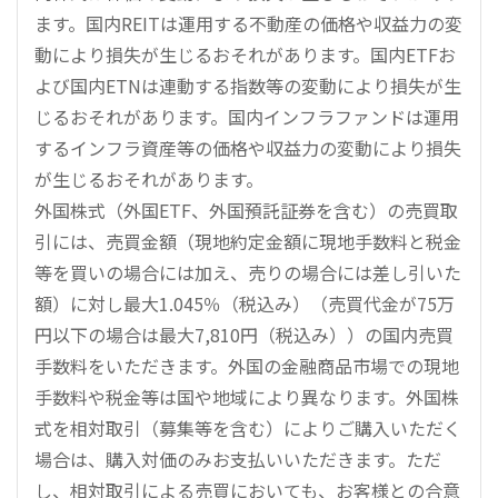
ます。国内REITは運用する不動産の価格や収益力の変
動により損失が生じるおそれがあります。国内ETFお
よび国内ETNは連動する指数等の変動により損失が生
じるおそれがあります。国内インフラファンドは運用
するインフラ資産等の価格や収益力の変動により損失
が生じるおそれがあります。
外国株式（外国ETF、外国預託証券を含む）の売買取
引には、売買金額（現地約定金額に現地手数料と税金
等を買いの場合には加え、売りの場合には差し引いた
額）に対し最大1.045％（税込み）（売買代金が75万
円以下の場合は最大7,810円（税込み））の国内売買
手数料をいただきます。外国の金融商品市場での現地
手数料や税金等は国や地域により異なります。外国株
式を相対取引（募集等を含む）によりご購入いただく
場合は、購入対価のみお支払いいただきます。ただ
し、相対取引による売買においても、お客様との合意