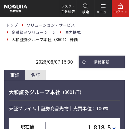
こ
の
リスク・
ペ
手数料等
検索
メニュー
ログイン
ー
ジ
の
トップ
ソリューション・サービス
本
金融資産ソリューション
国内株式
文
へ
大和証券グループ本社（8601） 株価
2026/08/07 15:30
情報更新
東証
名証
大和証券グループ本社
(8601/T)
東証プライム
証券商品先物
売買単位：100株
↓
1,818.5
現在値