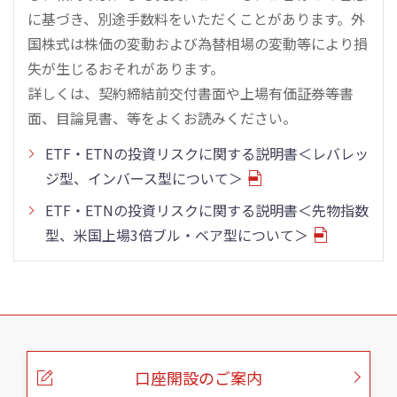
に基づき、別途手数料をいただくことがあります。外
国株式は株価の変動および為替相場の変動等により損
失が生じるおそれがあります。
詳しくは、契約締結前交付書面や上場有価証券等書
面、目論見書、等をよくお読みください。
ETF・ETNの投資リスクに関する説明書＜レバレッ
ジ型、インバース型について＞
ETF・ETNの投資リスクに関する説明書＜先物指数
型、米国上場3倍ブル・ベア型について＞
こ
の
ペ
ー
口座開設のご案内
ジ
の