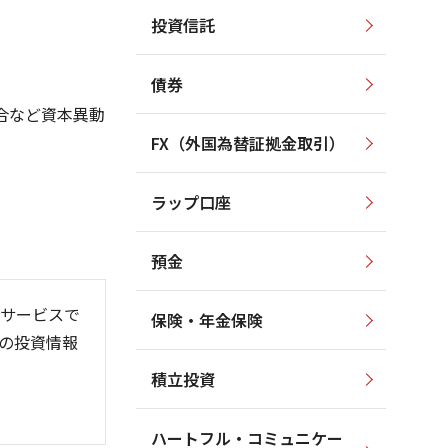
投資信託
110,000
110,000
105,000
債券
100,000
100,000
合など資本異動
95,000
90,000
FX（外国為替証拠金取引）
90,000
80,000
85,000
ラップ口座
80,000
70,000
預金
サービスで
保険・年金保険
の投資情報
06
6/01
26/08
積立投資
ハートフル・コミュニケー