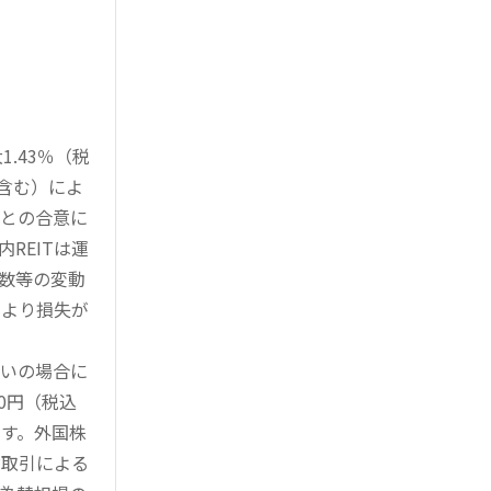
.43％（税
を含む）によ
様との合意に
REITは運
指数等の変動
により損失が
買いの場合に
0円（税込
す。外国株
対取引による