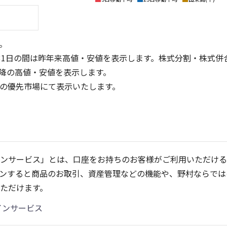
。
31日の間は昨年来高値・安値を表示します。株式分割・株式併
降の高値・安値を表示します。
定の優先市場にて表示いたします。
30
80
60
20
40
ンサービス」とは、口座をお持ちのお客様がご利用いただける
10
20
ンすると商品のお取引、資産管理などの機能や、野村ならでは
0
0
25/04
21/01
25/06
22/01
25/08
25/10
23/01
25/12
24/01
26/02
25/01
26/04
26/
2
ただけます。
5ヶ月移動平均
13週移動平均
25ヶ月移動平均
26週移動平均
出来高(千)
出来高(千)
インサービス