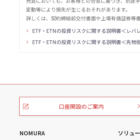
売買においても、お客様との合意に基づき、別途
変動等により損失が生じるおそれがあります。
詳しくは、契約締結前交付書面や上場有価証券等
ETF・ETNの投資リスクに関する説明書＜レ
ETF・ETNの投資リスクに関する説明書＜先
こ
の
ペ
ー
口座開設のご案内
ジ
の
本
文
へ
NOMURA
ソリュ