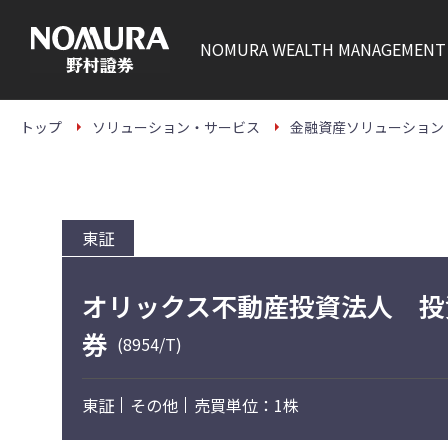
こ
の
ペ
NOMURA
WEALTH MANAGEMENT
ー
ジ
の
本
文
トップ
ソリューション・サービス
金融資産ソリューション
へ
東証
オリックス不動産投資法人 投
券
(8954/T)
東証
その他
売買単位：1株