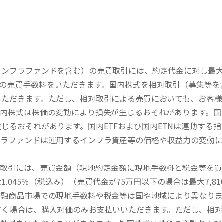
内インフラファンドを含む）の売買取引には、約定代金に対し最大1
））の売買手数料をいただきます。国内株式を相対取引（募集等
いただきます。ただし、相対取引による売買においても、お客
内株式は株価の変動により損失が生じるおそれがあります。国内
じるおそれがあります。国内ETFおよび国内ETNは連動する
フラファンドは運用するインフラ資産等の価格や収益力の変動
買取引には、売買金額（現地約定金額に現地手数料と税金等を
045％（税込み）（売買代金が75万円以下の場合は最大7,81
金融商品市場での現地手数料や税金等は国や地域により異なりま
だく場合は、購入対価のみお支払いいただきます。ただし、相