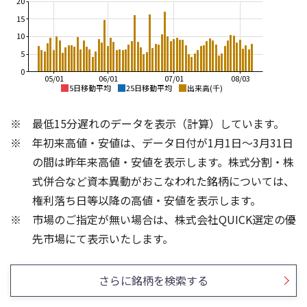
20
15
10
5
0
05/01
06/01
07/01
08/03
5日移動平均
25日移動平均
出来高(千)
110,000
120,000
最低15分遅れのデータを表示（計算）しています。
105,000
110,000
年初来高値・安値は、データ日付が1月1日～3月31日
100,000
100,000
の間は昨年来高値・安値を表示します。株式分割・株
95,000
90,000
式併合など資本異動がおこなわれた銘柄については、
90,000
権利落ち日等以降の高値・安値を表示します。
80,000
85,000
市場のご指定が無い場合は、株式会社QUICK選定の優
80,000
70,000
30
40
先市場にて表示いたします。
30
20
20
10
さらに銘柄を検索する
10
0
0
25/04
21/01
25/06
22/01
25/08
25/10
23/01
25/12
24/01
26/02
25/01
26/04
26/06
26/01
26/08