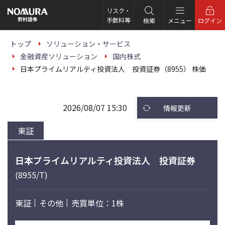
こ
の
リスク・
ペ
手数料等
検索
メニュー
ログイン
ー
ジ
の
トップ
ソリューション・サービス
本
金融資産ソリューション
国内株式
文
へ
日本プライムリアルティ投資法人 投資証券（8955） 株価
2026/08/07 15:30
情報更新
東証
日本プライムリアルティ投資法人 投資証券
(8955/T)
東証
その他
売買単位：1株