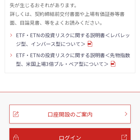
失が生じるおそれがあります。
詳しくは、契約締結前交付書面や上場有価証券等書
面、目論見書、等をよくお読みください。
ETF・ETNの投資リスクに関する説明書＜レバレッ
ジ型、インバース型について＞
ETF・ETNの投資リスクに関する説明書＜先物指数
型、米国上場3倍ブル・ベア型について＞
こ
の
ペ
ー
口座開設のご案内
ジ
の
本
文
へ
ログイン