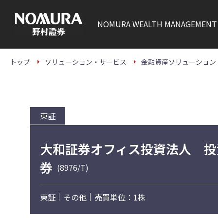
こ
の
ペ
NOMURA
WEALTH MANAGEMENT
ー
ジ
の
本
文
トップ
ソリューション・サービス
金融資産ソリューション
へ
東証
大和証券オフィス投資法人 投
券
(8976/T)
東証
その他
売買単位：1株