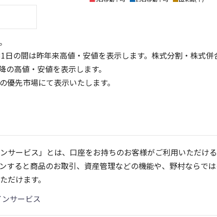
。
31日の間は昨年来高値・安値を表示します。株式分割・株式併
降の高値・安値を表示します。
定の優先市場にて表示いたします。
4
4
3
3
2
2
ンサービス」とは、口座をお持ちのお客様がご利用いただける
1
1
ンすると商品のお取引、資産管理などの機能や、野村ならでは
0
0
25/04
21/01
25/06
22/01
25/08
25/10
23/01
25/12
24/01
26/02
25/01
26/04
26/
2
ただけます。
5ヶ月移動平均
13週移動平均
25ヶ月移動平均
26週移動平均
出来高(千)
出来高(千)
インサービス