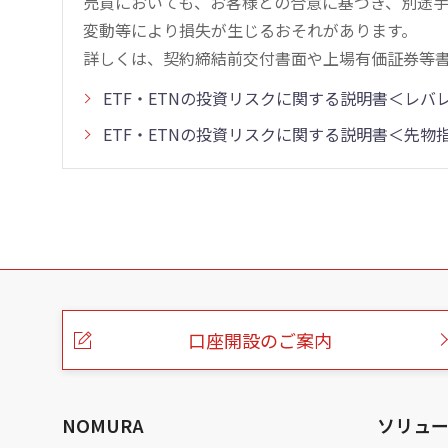
売買においても、お客様との合意に基づき、別途
変動等により損失が生じるおそれがあります。
詳しくは、契約締結前交付書面や上場有価証券等
ETF・ETNの投資リスクに関する説明書＜レ
ETF・ETNの投資リスクに関する説明書＜先
こ
の
ペ
ー
口座開設のご案内
ジ
の
本
文
へ
NOMURA
ソリュ