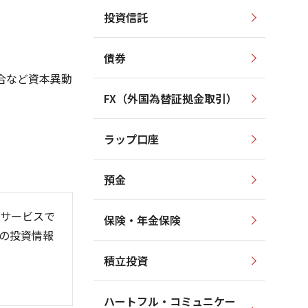
投資信託
400,000
420,000
400,000
380,000
債券
380,000
360,000
360,000
合など資本異動
340,000
340,000
FX（外国為替証拠金取引）
320,000
320,000
300,000
300,000
ラップ口座
280,000
280,000
260,000
預金
サービスで
保険・年金保険
の投資情報
06
6/01
26/08
積立投資
ハートフル・コミュニケー