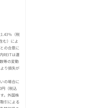
.43％（税
を含む）によ
様との合意に
REITは運
指数等の変動
により損失が
買いの場合に
0円（税込
す。外国株
対取引による