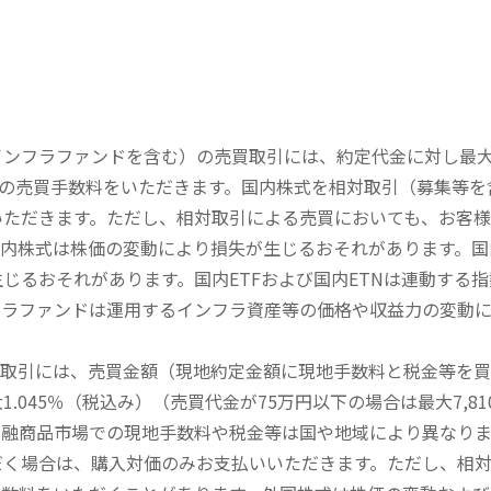
内インフラファンドを含む）の売買取引には、約定代金に対し最大1
））の売買手数料をいただきます。国内株式を相対取引（募集等
いただきます。ただし、相対取引による売買においても、お客
内株式は株価の変動により損失が生じるおそれがあります。国内
じるおそれがあります。国内ETFおよび国内ETNは連動する
フラファンドは運用するインフラ資産等の価格や収益力の変動
買取引には、売買金額（現地約定金額に現地手数料と税金等を
045％（税込み）（売買代金が75万円以下の場合は最大7,81
金融商品市場での現地手数料や税金等は国や地域により異なりま
だく場合は、購入対価のみお支払いいただきます。ただし、相