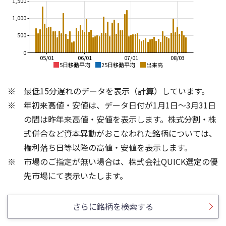
1,500
1,000
500
0
05/01
06/01
07/01
08/03
5日移動平均
25日移動平均
出来高
230,000
280,000
最低15分遅れのデータを表示（計算）しています。
220,000
260,000
年初来高値・安値は、データ日付が1月1日～3月31日
210,000
240,000
200,000
の間は昨年来高値・安値を表示します。株式分割・株
220,000
190,000
式併合など資本異動がおこなわれた銘柄については、
200,000
180,000
権利落ち日等以降の高値・安値を表示します。
180,000
170,000
市場のご指定が無い場合は、株式会社QUICK選定の優
160,000
160,000
2,000
3
先市場にて表示いたします。
1,500
2
1,000
1
さらに銘柄を検索する
500
0
0
21/01
25/04
25/06
22/01
25/08
23/01
25/10
25/12
24/01
26/02
25/01
26/04
26/06
26/01
26/08