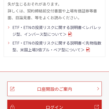
失が生じるおそれがあります。
詳しくは、契約締結前交付書面や上場有価証券等書
面、目論見書、等をよくお読みください。
ETF・ETNの投資リスクに関する説明書＜レバレッ
ジ型、インバース型について＞
ETF・ETNの投資リスクに関する説明書＜先物指数
型、米国上場3倍ブル・ベア型について＞
こ
の
ペ
ー
口座開設のご案内
ジ
の
本
文
へ
ログイン