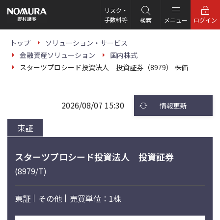
こ
の
リスク・
ペ
手数料等
検索
メニュー
ログイン
ー
ジ
の
トップ
ソリューション・サービス
本
金融資産ソリューション
国内株式
文
へ
スターツプロシード投資法人 投資証券（8979） 株価
2026/08/07 15:30
情報更新
東証
スターツプロシード投資法人 投資証券
(8979/T)
東証
その他
売買単位：1株