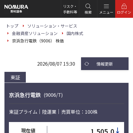
こ
の
リスク・
ペ
手数料等
検索
メニュー
ログイン
ー
ジ
の
トップ
ソリューション・サービス
本
金融資産ソリューション
国内株式
文
へ
京浜急行電鉄（9006） 株価
2026/08/07 15:30
情報更新
東証
京浜急行電鉄
(9006/T)
東証プライム
陸運業
売買単位：100株
↓
1,505.0
現在値