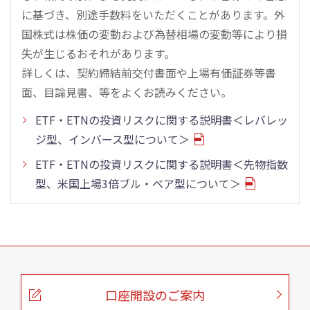
に基づき、別途手数料をいただくことがあります。外
国株式は株価の変動および為替相場の変動等により損
失が生じるおそれがあります。
詳しくは、契約締結前交付書面や上場有価証券等書
面、目論見書、等をよくお読みください。
ETF・ETNの投資リスクに関する説明書＜レバレッ
ジ型、インバース型について＞
ETF・ETNの投資リスクに関する説明書＜先物指数
型、米国上場3倍ブル・ベア型について＞
こ
の
ペ
ー
口座開設のご案内
ジ
の