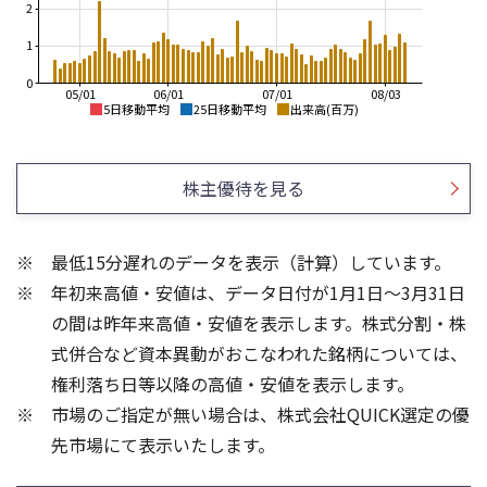
2
1
0
05/01
06/01
07/01
08/03
5日移動平均
25日移動平均
出来高(百万)
1,700
2,000
1,650
1,800
株主優待を見る
1,600
1,550
1,600
1,500
1,400
1,450
最低15分遅れのデータを表示（計算）しています。
1,400
1,200
年初来高値・安値は、データ日付が1月1日～3月31日
1,350
1,300
1,000
の間は昨年来高値・安値を表示します。株式分割・株
1,500
3
式併合など資本異動がおこなわれた銘柄については、
1,000
2
権利落ち日等以降の高値・安値を表示します。
1
500
市場のご指定が無い場合は、株式会社QUICK選定の優
先市場にて表示いたします。
0
0
21/01
25/04
25/06
22/01
25/08
23/01
25/10
25/12
24/01
26/02
25/01
26/04
26/06
26/01
26/08
5ヶ月移動平均
13週移動平均
25ヶ月移動平均
26週移動平均
出来高(百万)
出来高(千)