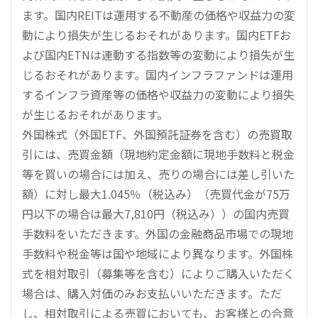
ます。国内REITは運用する不動産の価格や収益力の変
動により損失が生じるおそれがあります。国内ETFお
よび国内ETNは連動する指数等の変動により損失が生
じるおそれがあります。国内インフラファンドは運用
するインフラ資産等の価格や収益力の変動により損失
が生じるおそれがあります。
外国株式（外国ETF、外国預託証券を含む）の売買取
引には、売買金額（現地約定金額に現地手数料と税金
等を買いの場合には加え、売りの場合には差し引いた
額）に対し最大1.045％（税込み）（売買代金が75万
円以下の場合は最大7,810円（税込み））の国内売買
手数料をいただきます。外国の金融商品市場での現地
手数料や税金等は国や地域により異なります。外国株
式を相対取引（募集等を含む）によりご購入いただく
場合は、購入対価のみお支払いいただきます。ただ
し、相対取引による売買においても、お客様との合意