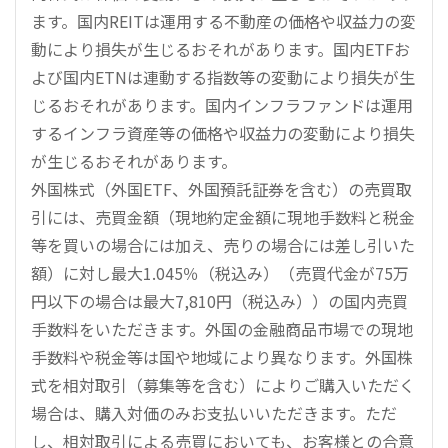
ます。国内REITは運用する不動産の価格や収益力の変
動により損失が生じるおそれがあります。国内ETFお
よび国内ETNは連動する指数等の変動により損失が生
じるおそれがあります。国内インフラファンドは運用
するインフラ資産等の価格や収益力の変動により損失
が生じるおそれがあります。
外国株式（外国ETF、外国預託証券を含む）の売買取
引には、売買金額（現地約定金額に現地手数料と税金
等を買いの場合には加え、売りの場合には差し引いた
額）に対し最大1.045％（税込み）（売買代金が75万
円以下の場合は最大7,810円（税込み））の国内売買
手数料をいただきます。外国の金融商品市場での現地
手数料や税金等は国や地域により異なります。外国株
式を相対取引（募集等を含む）によりご購入いただく
場合は、購入対価のみお支払いいただきます。ただ
し、相対取引による売買においても、お客様との合意