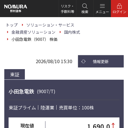
こ
の
リスク・
ペ
手数料等
検索
メニュー
ログイン
ー
ジ
の
トップ
ソリューション・サービス
本
金融資産ソリューション
国内株式
文
へ
小田急電鉄（9007） 株価
2026/08/10 15:30
情報更新
東証
小田急電鉄
(9007/T)
東証プライム
陸運業
売買単位：100株
↑
1,690.0
現在値