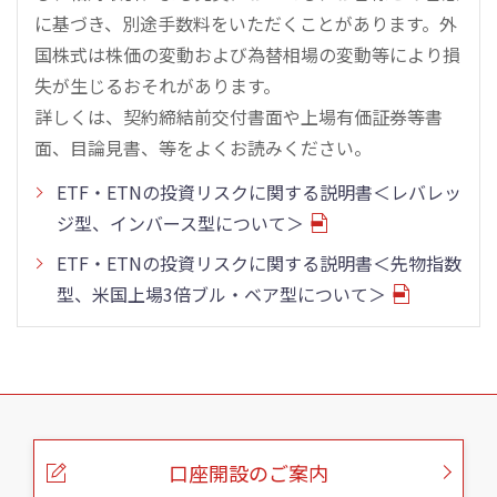
に基づき、別途手数料をいただくことがあります。外
国株式は株価の変動および為替相場の変動等により損
失が生じるおそれがあります。
詳しくは、契約締結前交付書面や上場有価証券等書
面、目論見書、等をよくお読みください。
ETF・ETNの投資リスクに関する説明書＜レバレッ
ジ型、インバース型について＞
ETF・ETNの投資リスクに関する説明書＜先物指数
型、米国上場3倍ブル・ベア型について＞
こ
の
ペ
ー
口座開設のご案内
ジ
の