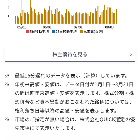
2
1
0
05/01
06/01
07/01
08/03
5日移動平均
25日移動平均
出来高(百万)
1,900
3,500
1,800
3,000
株主優待を見る
1,700
2,500
1,600
2,000
最低15分遅れのデータを表示（計算）しています。
1,500
1,500
年初来高値・安値は、データ日付が1月1日～3月31日
1,400
1,000
の間は昨年来高値・安値を表示します。株式分割・株
3
4
式併合など資本異動がおこなわれた銘柄については、
3
2
権利落ち日等以降の高値・安値を表示します。
2
1
市場のご指定が無い場合は、株式会社QUICK選定の優
1
先市場にて表示いたします。
0
0
25/04
21/01
25/06
22/01
25/08
25/10
23/01
25/12
24/01
26/02
25/01
26/04
26/06
26/01
26/08
5ヶ月移動平均
13週移動平均
25ヶ月移動平均
26週移動平均
出来高(百万)
出来高(百万)