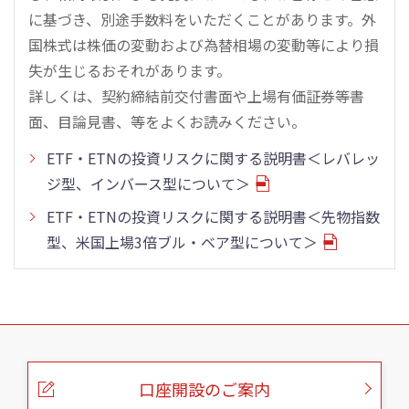
に基づき、別途手数料をいただくことがあります。外
国株式は株価の変動および為替相場の変動等により損
失が生じるおそれがあります。
詳しくは、契約締結前交付書面や上場有価証券等書
面、目論見書、等をよくお読みください。
ETF・ETNの投資リスクに関する説明書＜レバレッ
ジ型、インバース型について＞
ETF・ETNの投資リスクに関する説明書＜先物指数
型、米国上場3倍ブル・ベア型について＞
こ
の
ペ
ー
口座開設のご案内
ジ
の