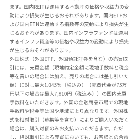
ます。国内REITは運用する不動産の価格や収益力の変
動により損失が生じるおそれがあります。国内ETFお
よび国内ETNは連動する指数等の変動により損失が生
じるおそれがあります。国内インフラファンドは運用
するインフラ資産等の価格や収益力の変動により損失
が生じるおそれがあります。
外国株式（外国ETF、外国預託証券を含む）の売買取
引には、売買金額（現地約定金額に現地手数料と税金
等を買いの場合には加え、売りの場合には差し引いた
額）に対し最大1.045％（税込み）（売買代金が75万
円以下の場合は最大7,810円（税込み））の国内売買
手数料をいただきます。外国の金融商品市場での現地
手数料や税金等は国や地域により異なります。外国株
式を相対取引（募集等を含む）によりご購入いただく
場合は、購入対価のみお支払いいただきます。ただ
し、相対取引による売買においても、お客様との合意