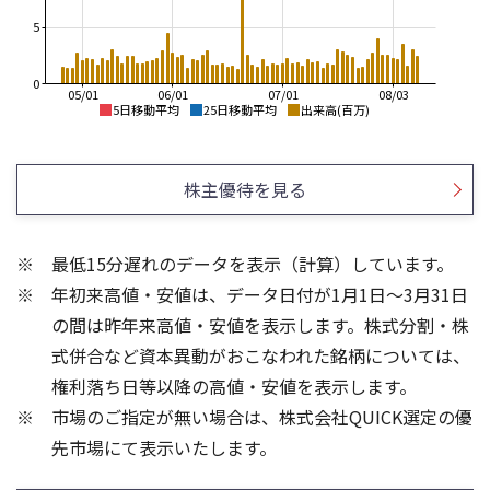
5
0
05/01
06/01
07/01
08/03
5日移動平均
25日移動平均
出来高(百万)
1,800
850
1,600
株主優待を見る
800
1,400
1,200
750
最低15分遅れのデータを表示（計算）しています。
1,000
700
年初来高値・安値は、データ日付が1月1日～3月31日
800
650
600
の間は昨年来高値・安値を表示します。株式分割・株
8
8
式併合など資本異動がおこなわれた銘柄については、
6
6
権利落ち日等以降の高値・安値を表示します。
4
4
市場のご指定が無い場合は、株式会社QUICK選定の優
2
2
先市場にて表示いたします。
0
0
25/04
21/01
25/06
22/01
25/08
25/10
23/01
25/12
24/01
26/02
25/01
26/04
26/06
26/01
26/08
5ヶ月移動平均
13週移動平均
25ヶ月移動平均
26週移動平均
出来高(百万)
出来高(百万)