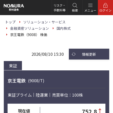
こ
の
リスク・
ペ
手数料等
検索
メニュー
ログイン
ー
ジ
の
トップ
ソリューション・サービス
本
金融資産ソリューション
国内株式
文
へ
京王電鉄（9008） 株価
2026/08/10 15:30
情報更新
東証
京王電鉄
(9008/T)
東証プライム
陸運業
売買単位：100株
↑
752.8
現在値