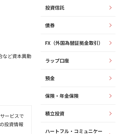
投資信託
2,200
2,300
2,250
2,150
2,200
債券
2,100
2,150
2,050
2,100
2,050
FX（外国為替証拠金取引）
2,000
2,000
1,950
合など資本異動
1,950
ラップ口座
1,900
1,900
預金
保険・年金保険
6/06
26/01
26/08
積立投資
サービスで
の投資情報
ハートフル・コミュニケー