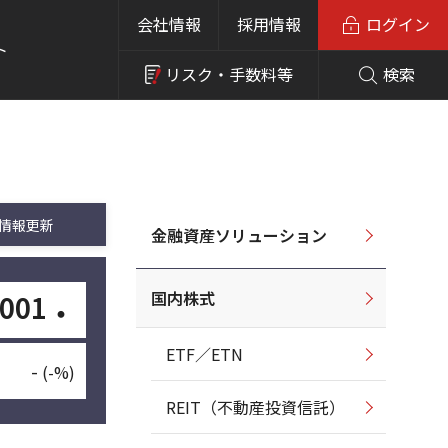
会社情報
採用情報
ログイン
ト
リスク・
手数料等
検索
情報更新
金融資産ソリューション
国内株式
,001
・
ETF／ETN
-
(-%)
REIT（不動産投資信託）