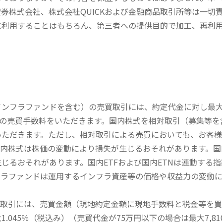
券株式会社、株式会社QUICKおよび金融商品取引所等は一切
に利用することはもちろん、第三者への提供目的で加工、再利
内インフラファンドを含む）の売買取引には、約定代金に対し最大1
））の売買手数料をいただきます。国内株式を相対取引（募集等
いただきます。ただし、相対取引による売買においても、お客
内株式は株価の変動により損失が生じるおそれがあります。国内
じるおそれがあります。国内ETFおよび国内ETNは連動する
フラファンドは運用するインフラ資産等の価格や収益力の変動
買取引には、売買金額（現地約定金額に現地手数料と税金等を
045％（税込み）（売買代金が75万円以下の場合は最大7,81