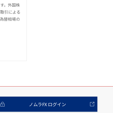
す。外国株
対取引による
為替相場の
ノムラFX ログイン