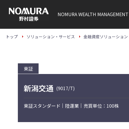
こ
の
ペ
NOMURA
WEALTH MANAGEMENT
ー
ジ
の
本
文
トップ
ソリューション・サービス
金融資産ソリューション
へ
東証
新潟交通
(9017/T)
東証スタンダード
陸運業
売買単位：100株