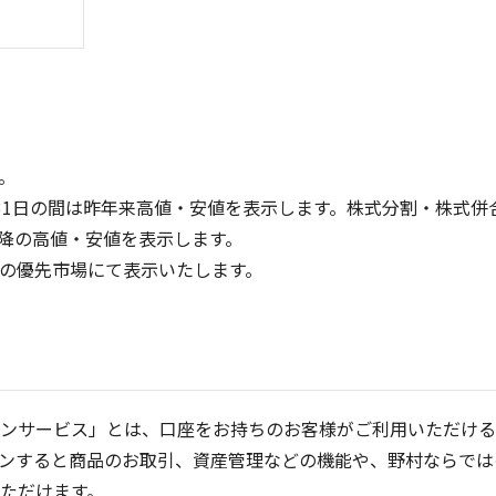
。
31日の間は昨年来高値・安値を表示します。株式分割・株式併
降の高値・安値を表示します。
8
6
定の優先市場にて表示いたします。
6
4
4
2
2
0
0
25/04
21/01
25/06
22/01
25/08
25/10
23/01
25/12
24/01
26/02
25/01
26/04
2
5ヶ月移動平均
13週移動平均
25ヶ月移動平均
26週移動平均
出来高(千)
出来高(千)
ンサービス」とは、口座をお持ちのお客様がご利用いただける
ンすると商品のお取引、資産管理などの機能や、野村ならでは
ただけます。