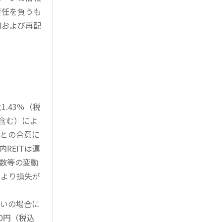
責任を負うも
用および再配
.43％（税
を含む）によ
様との合意に
REITは運
指数等の変動
により損失が
買いの場合に
0円（税込