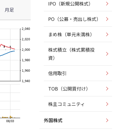
IPO（新規公開株式）
月足
PO（公募・売出し株式）
2,040
まめ株（単元未満株）
2,020
株式積立（株式累積投
2,000
資）
1,980
1,960
信用取引
1,940
TOB（公開買付け）
株主コミュニティ
外国株式
08/03