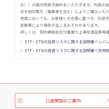
み））の国内売買手数料をいただきます。外国の
式を相対取引（募集等を含む）によりご購入いた
売買においても、お客様との合意に基づき、別途
変動等により損失が生じるおそれがあります。
詳しくは、契約締結前交付書面や上場有価証券等
ETF・ETNの投資リスクに関する説明書＜レ
ETF・ETNの投資リスクに関する説明書＜先
こ
の
ペ
ー
口座開設のご案内
ジ
の
本