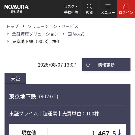
こ
の
リスク・
ペ
手数料等
検索
メニュー
ログイン
ー
ジ
の
トップ
ソリューション・サービス
本
金融資産ソリューション
国内株式
文
へ
東京地下鉄（9023） 株価
2026/08/07 13:07
情報更新
東証
東京地下鉄
(9023/T)
東証プライム
陸運業
売買単位：100株
↓
1,467.5
現在値