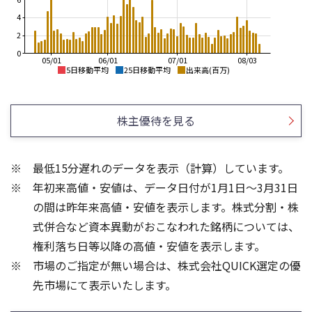
4
2
0
05/01
06/01
07/01
08/03
5日移動平均
25日移動平均
出来高(百万)
2,200
2,200
2,000
2,000
株主優待を見る
1,800
1,800
1,600
1,600
最低15分遅れのデータを表示（計算）しています。
1,400
1,400
年初来高値・安値は、データ日付が1月1日～3月31日
1,200
1,200
の間は昨年来高値・安値を表示します。株式分割・株
15
60
式併合など資本異動がおこなわれた銘柄については、
10
40
権利落ち日等以降の高値・安値を表示します。
20
5
市場のご指定が無い場合は、株式会社QUICK選定の優
先市場にて表示いたします。
0
0
25/04
25/06
25/08
25/10
25/12
26/02
25/01
26/04
26/06
26/01
26/08
5ヶ月移動平均
13週移動平均
25ヶ月移動平均
26週移動平均
出来高(百万)
出来高(百万)