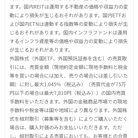
ます。国内REITは運用する不動産の価格や収益力の変
動により損失が生じるおそれがあります。国内ETFお
よび国内ETNは連動する指数等の変動により損失が生
じるおそれがあります。国内インフラファンドは運用
するインフラ資産等の価格や収益力の変動により損失
が生じるおそれがあります。
外国株式（外国ETF、外国預託証券を含む）の売買取
引には、売買金額（現地約定金額に現地手数料と税金
等を買いの場合には加え、売りの場合には差し引いた
額）に対し最大1.045％（税込み）（売買代金が75万
円以下の場合は最大7,810円（税込み））の国内売買
手数料をいただきます。外国の金融商品市場での現地
手数料や税金等は国や地域により異なります。外国株
式を相対取引（募集等を含む）によりご購入いただく
場合は、購入対価のみお支払いいただきます。ただ
し、相対取引による売買においても、お客様との合意