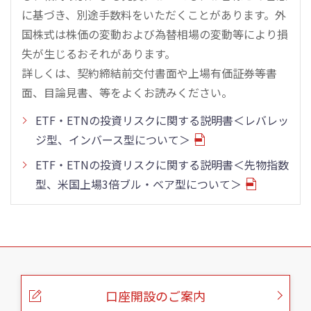
に基づき、別途手数料をいただくことがあります。外
国株式は株価の変動および為替相場の変動等により損
失が生じるおそれがあります。
詳しくは、契約締結前交付書面や上場有価証券等書
面、目論見書、等をよくお読みください。
ETF・ETNの投資リスクに関する説明書＜レバレッ
ジ型、インバース型について＞
ETF・ETNの投資リスクに関する説明書＜先物指数
型、米国上場3倍ブル・ベア型について＞
こ
の
ペ
ー
口座開設のご案内
ジ
の