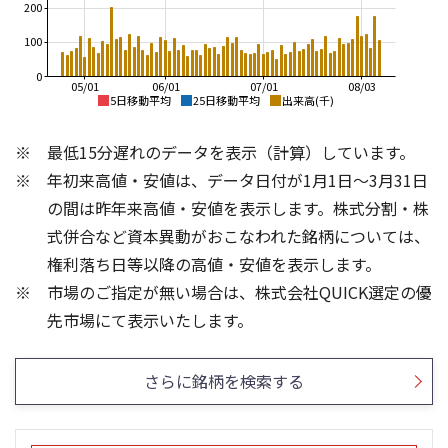
200
100
0
05/01
06/01
07/01
08/03
5日移動平均
25日移動平均
出来高(千)
4,000
4,000
最低15分遅れのデータを表示（計算）しています。
3,500
3,500
年初来高値・安値は、データ日付が1月1日～3月31日
3,000
2,500
の間は昨年来高値・安値を表示します。株式分割・株
3,000
2,000
式併合など資本異動がおこなわれた銘柄については、
1,500
2,500
権利落ち日等以降の高値・安値を表示します。
1,000
市場のご指定が無い場合は、株式会社QUICK選定の優
2,000
500
200
300
先市場にて表示いたします。
150
200
100
100
さらに銘柄を検索する
50
0
0
25/04
21/01
25/06
22/01
25/08
25/10
23/01
25/12
24/01
26/02
25/01
26/04
26/06
26/01
26/08
5ヶ月移動平均
13週移動平均
25ヶ月移動平均
26週移動平均
出来高(千)
出来高(千)