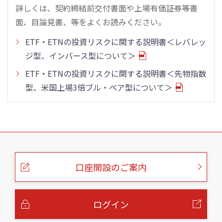
詳しくは、契約締結前交付書面や上場有価証券等書
面、目論見書、等をよくお読みください。
ETF・ETNの投資リスクに関する説明書＜レバレッ
ジ型、インバース型について＞
ETF・ETNの投資リスクに関する説明書＜先物指数
型、米国上場3倍ブル・ベア型について＞
こ
の
ペ
ー
口座開設のご案内
ジ
の
本
文
へ
ログイン