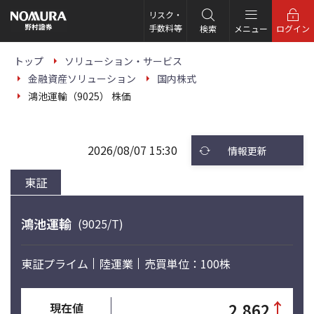
こ
の
リスク・
ペ
手数料等
検索
メニュー
ログイン
ー
ジ
の
トップ
ソリューション・サービス
本
金融資産ソリューション
国内株式
文
へ
鴻池運輸（9025） 株価
2026/08/07 15:30
情報更新
東証
鴻池運輸
(9025/T)
東証プライム
陸運業
売買単位：100株
↑
2,862
現在値