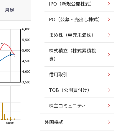
IPO（新規公開株式）
月足
PO（公募・売出し株式）
6,000
まめ株（単元未満株）
5,500
株式積立（株式累積投
5,000
資）
4,500
4,000
信用取引
3,500
TOB（公開買付け）
株主コミュニティ
外国株式
08/03