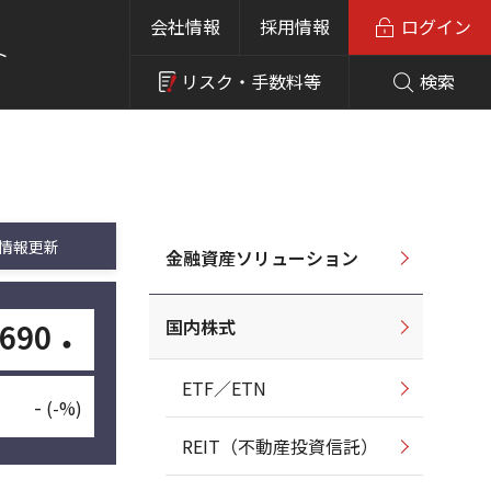
会社情報
採用情報
ログイン
ト
リスク・
手数料等
検索
情報更新
金融資産ソリューション
国内株式
,690
・
ETF／ETN
-
(-%)
REIT（不動産投資信託）