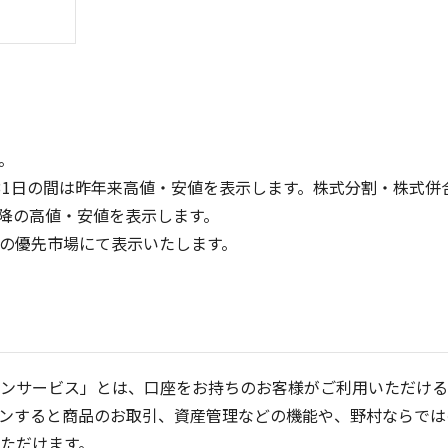
。
31日の間は昨年来高値・安値を表示します。株式分割・株式併
降の高値・安値を表示します。
4
6
定の優先市場にて表示いたします。
3
4
2
2
1
0
0
25/04
21/01
25/06
22/01
25/08
25/10
23/01
25/12
24/01
26/02
25/01
26/04
2
5ヶ月移動平均
13週移動平均
25ヶ月移動平均
26週移動平均
出来高(千)
出来高(千)
ンサービス」とは、口座をお持ちのお客様がご利用いただける
ンすると商品のお取引、資産管理などの機能や、野村ならでは
ただけます。