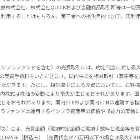
券株式会社、株式会社QUICKおよび金融商品取引所等は一切
に利用することはもちろん、第三者への提供目的で加工、再利
内インフラファンドを含む）の売買取引には、約定代金に対し最大1
））の売買手数料をいただきます。国内株式を相対取引（募集等
いただきます。ただし、相対取引による売買においても、お客
内株式は株価の変動により損失が生じるおそれがあります。国内
じるおそれがあります。国内ETFおよび国内ETNは連動する
フラファンドは運用するインフラ資産等の価格や収益力の変動
買取引には、売買金額（現地約定金額に現地手数料と税金等を
045％（税込み）（売買代金が75万円以下の場合は最大7,81