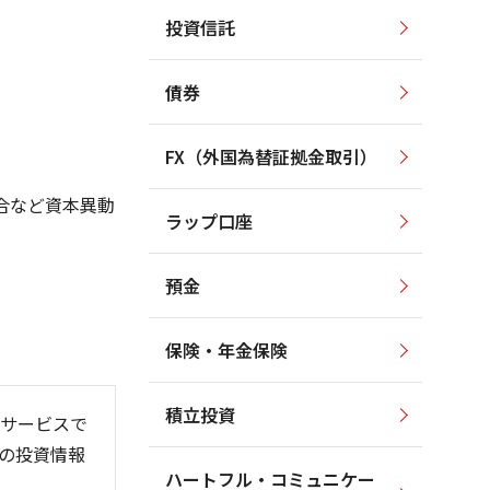
投資信託
6,000
6,000
5,500
5,500
5,000
5,000
債券
4,500
4,500
4,000
4,000
3,500
FX（外国為替証拠金取引）
3,500
3,000
3,000
合など資本異動
2,500
ラップ口座
2,500
2,000
預金
保険・年金保険
6/06
26/01
26/08
積立投資
サービスで
の投資情報
ハートフル・コミュニケー