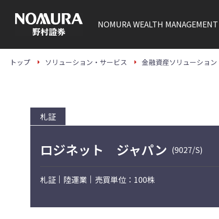
こ
の
ペ
NOMURA
WEALTH MANAGEMENT
ー
ジ
の
本
文
トップ
ソリューション・サービス
金融資産ソリューション
へ
札証
ロジネット ジャパン
(9027/S)
札証
陸運業
売買単位：100株