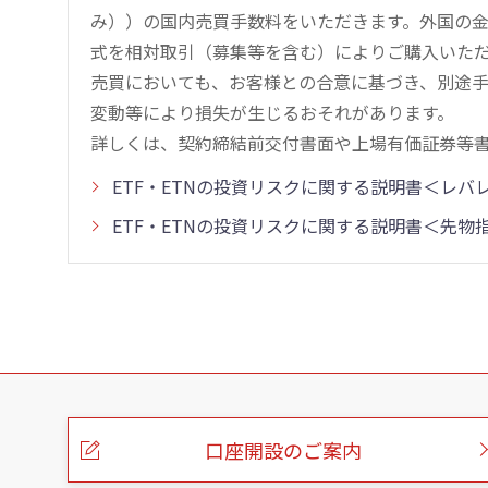
み））の国内売買手数料をいただきます。外国の
式を相対取引（募集等を含む）によりご購入いた
売買においても、お客様との合意に基づき、別途
変動等により損失が生じるおそれがあります。
詳しくは、契約締結前交付書面や上場有価証券等
ETF・ETNの投資リスクに関する説明書＜レ
ETF・ETNの投資リスクに関する説明書＜先
こ
の
ペ
ー
口座開設のご案内
ジ
の
本