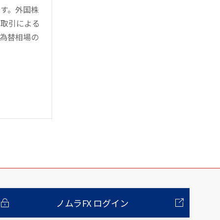
す。外国株
対取引による
為替相場の
ノムラFX ログイン