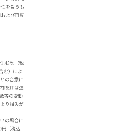
責任を負うも
用および再配
.43％（税
を含む）によ
様との合意に
REITは運
指数等の変動
により損失が
買いの場合に
0円（税込