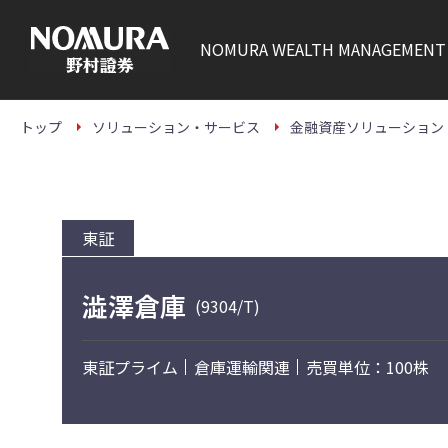
こ
の
ペ
NOMURA
WEALTH MANAGEMENT
ー
ジ
の
本
文
トップ
ソリューション・サービス
金融資産ソリューション
へ
東証
澁澤倉庫
(9304/T)
東証プライム
倉庫運輸関連
売買単位：100株