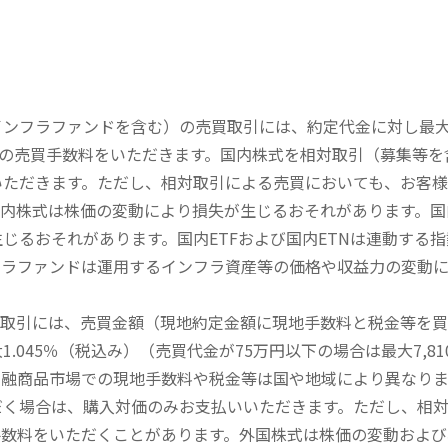
内インフラファンドを含む）の売買取引には、約定代金に対し最大1
））の売買手数料をいただきます。国内株式を相対取引（募集等
いただきます。ただし、相対取引による売買においても、お客
内株式は株価の変動により損失が生じるおそれがあります。国内
じるおそれがあります。国内ETFおよび国内ETNは連動する
フラファンドは運用するインフラ資産等の価格や収益力の変動
買取引には、売買金額（現地約定金額に現地手数料と税金等を
045％（税込み）（売買代金が75万円以下の場合は最大7,81
金融商品市場での現地手数料や税金等は国や地域により異なりま
だく場合は、購入対価のみお支払いいただきます。ただし、相
手数料をいただくことがあります。外国株式は株価の変動および