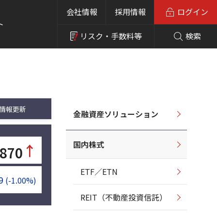
会社情報
採用情報
ログイン
ト
リスク・
手数料等
検索
情報更新
金融資産ソリューション
国内株式
↑
,870
ETF／ETN
9
(-1.00%)
REIT（不動産投資信託）