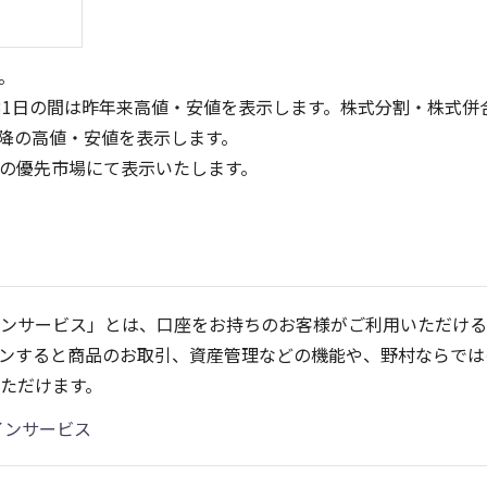
。
31日の間は昨年来高値・安値を表示します。株式分割・株式併
降の高値・安値を表示します。
定の優先市場にて表示いたします。
600
600
400
400
ンサービス」とは、口座をお持ちのお客様がご利用いただける
200
200
ンすると商品のお取引、資産管理などの機能や、野村ならでは
0
0
25/04
21/01
25/06
22/01
25/08
25/10
23/01
25/12
24/01
26/02
25/01
26/04
2
ただけます。
5ヶ月移動平均
13週移動平均
25ヶ月移動平均
26週移動平均
出来高(千)
出来高(千)
インサービス