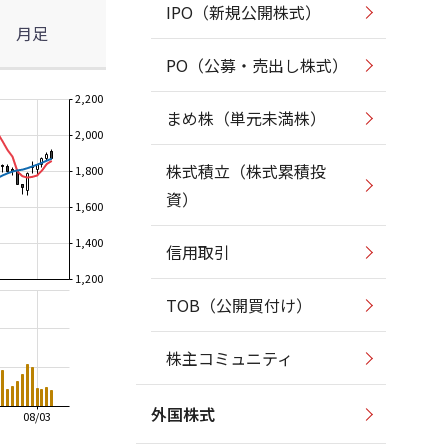
IPO（新規公開株式）
月足
PO（公募・売出し株式）
2,200
まめ株（単元未満株）
2,000
株式積立（株式累積投
1,800
資）
1,600
1,400
信用取引
1,200
TOB（公開買付け）
株主コミュニティ
外国株式
08/03