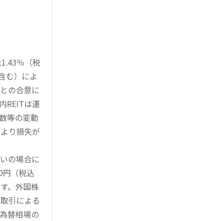
.43％（税
を含む）によ
様との合意に
REITは運
指数等の変動
により損失が
買いの場合に
0円（税込
す。外国株
対取引による
為替相場の