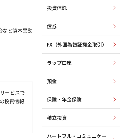
投資信託
2,500
2,500
2,000
2,000
債券
合など資本異動
1,500
1,500
1,000
FX（外国為替証拠金取引）
1,000
500
ラップ口座
500
0
預金
サービスで
保険・年金保険
の投資情報
6/06
26/01
26/08
積立投資
ハートフル・コミュニケー