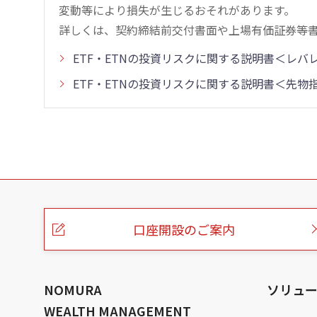
変動等により損失が生じるおそれがあります。
詳しくは、契約締結前交付書面や上場有価証券等
ETF・ETNの投資リスクに関する説明書＜レ
ETF・ETNの投資リスクに関する説明書＜先
こ
の
ペ
ー
口座開設のご案内
ジ
の
本
文
へ
NOMURA
ソリュ
WEALTH MANAGEMENT